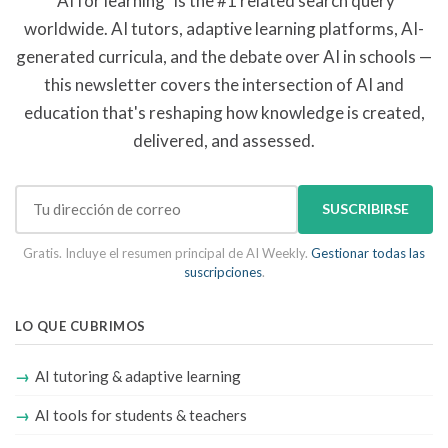
"AI for learning" is the #1 related search query
worldwide. AI tutors, adaptive learning platforms, AI-
generated curricula, and the debate over AI in schools —
this newsletter covers the intersection of AI and
education that's reshaping how knowledge is created,
delivered, and assessed.
SUSCRIBIRSE
Gratis. Incluye el resumen principal de AI Weekly.
Gestionar todas las
suscripciones
.
LO QUE CUBRIMOS
AI tutoring & adaptive learning
AI tools for students & teachers