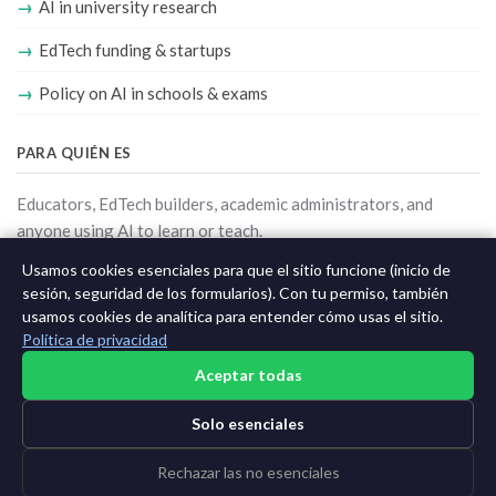
AI in university research
EdTech funding & startups
Policy on AI in schools & exams
PARA QUIÉN ES
Educators, EdTech builders, academic administrators, and
anyone using AI to learn or teach.
Usamos cookies esenciales para que el sitio funcione (inicio de
Ver todas las newsletters
sesión, seguridad de los formularios). Con tu permiso, también
usamos cookies de analítica para entender cómo usas el sitio.
Política de privacidad
Aceptar todas
©2015-2026 AI News Weekly |
Noticias de IA
|
Archivo
|
Solo esenciales
Aprender IA
Iniciar sesión
|
Darse de baja
Rechazar las no esenciales