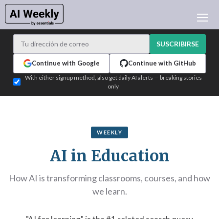
NOTICIAS DE IA
ARCHIVO
SUSCRIBIRSE
APRENDER IA
Continue with Google
Continue with GitHub
NEWSLETTERS
With either signup method, also get daily AI alerts — breaking stories
only
ACTUALIDAD IA
WHO'S WHO
PUBLICIDAD
WEEKLY
TEST EDITION BUILDER
AI in Education
INICIAR SESIÓN
How AI is transforming classrooms, courses, and how
we learn.