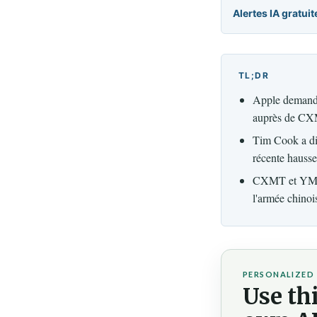
Alertes IA gratuit
TL;DR
Apple demande
auprès de CXM
Tim Cook a dit
récente hausse
CXMT et YMTC 
l'armée chinoi
PERSONALIZED 
Use thi