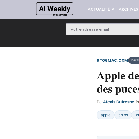
ACTUALITÉ IA
ARCHIVES
9TO5MAC.COM
DÉT
Apple de
des puc
Par
Alexis Dufresne
·
P
apple
chips
c