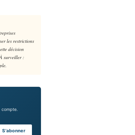
reprises
r les restrictions
ette décision
À surveiller :
ple.
a compte.
S'abonner