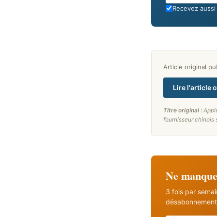
Email
Recevez aussi 
Article original p
Lire l'article 
Titre original :
Appl
fournisseur chinois 
Ne manquez
3 fois par sema
désabonnement 