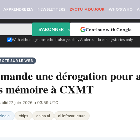
APPRENDRE L'IA
NEWSLETTERS
L'ACTU IA DU JOUR
WHO'S WHO
A
S'ABONNER
Continue with Google
or
With either signup method, also get daily AI alerts — breaking stories only
ECTÉ SUR LE WEB
mande une dérogation pour a
es mémoire à CXMT
ublié
27 juin 2026 à 03:59 UTC
hina ai
chips
china ai
ai infrastructure