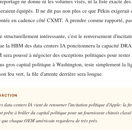
le reportage ne donne ni les volumes visés, ni la liste exacte de
eraient équipés. Il ne dit pas non plus ce que Pékin exigerait 
montée en cadence côté CXMT. À prendre comme rapporté, pa
re structurellement intéressante, c'est le renversement d'incitat
ue la HBM des data centers IA ponctionnera la capacité DR
era poussé à négocier des exceptions politiques pour rester
us gros capital politique à Washington, teste simplement la li
on feu vert, la file d'attente derrière sera longue.
DACTION
ata centers IA vient de retourner l'incitation politique d'Apple: la fi
 prête à brûler du capital politique pour un fournisseur chinois classé m
nt que chaque OEM américain regardera de très près.