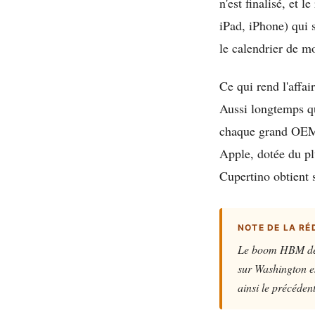
n'est finalisé, et 
iPad, iPhone) qui s
le calendrier de 
Ce qui rend l'affai
Aussi longtemps q
chaque grand OEM s
Apple, dotée du pl
Cupertino obtient s
NOTE DE LA RÉ
Le boom HBM des d
sur Washington est
ainsi le précéde