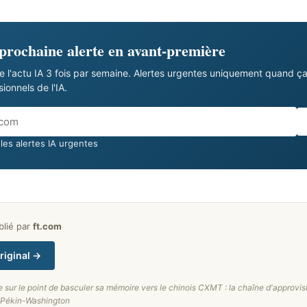
 prochaine alerte en avant-première
e l'actu IA 3 fois par semaine. Alertes urgentes uniquement quand ç
onnels de l'IA.
les alertes IA urgentes
ublié par
ft.com
original →
e sur le point de basculer sa mémoire vers le chinois CXMT : la chaîne d'approvi
e Pékin-Washington