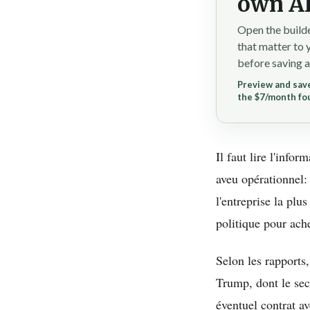
own AI
Open the builde
that matter to 
before saving a
Preview and save
the $7/month fo
Il faut lire l'infor
aveu opérationnel:
l'entreprise la plu
politique pour ach
Selon les rapports
Trump, dont le secr
éventuel contrat