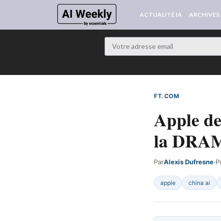
ACTUALITÉ IA
ARCHIVES
FT.COM
DÉTECTÉ SU
Apple de
la DRA
Par
Alexis Dufresne
·
P
apple
china ai