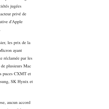
iétés jugées
 acteur privé de
tative d'Apple
.
er, les prix de la
 Micron ayant
e réclamée par les
f de plusieurs Mac
 les puces CXMT et
msung, SK Hynix et
pose, aucun accord