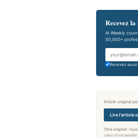
Recevez la
AI Weekly couvr
50,000+ professi
Email
Recevez aussi 
Article original p
Lire l'article 
Titre original :
Appl
cœur d'une bataill