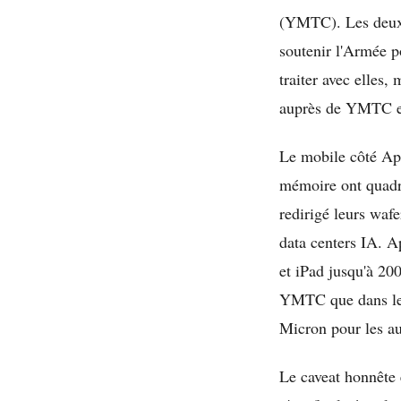
(YMTC). Les deux f
soutenir l'Armée po
traiter avec elles,
auprès de YMTC en 
Le mobile côté App
mémoire ont quadru
redirigé leurs wa
data centers IA. Ap
et iPad jusqu'à 200
YMTC que dans les
Micron pour les au
Le caveat honnête 