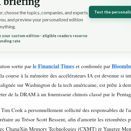
 briefing
Test the personali
r, choose the topics, companies, and experts
you, and preview your personalized edition
nything.
 your custom edition · eligible readers reserve
unding rate
le Financial Times
Bloomb
mation sortie par
et confirmée par
 la course à la mémoire des accélérateurs IA est devenue si in
s alignée sur Washington de la tech américaine, est prête à de
eter de la DRAM à un fournisseur chinois classé par le Penta
, Tim Cook a personnellement sollicité des responsables de l'a
étaire au Trésor Scott Bessent, afin d'amortir les retombées p
 avec ChangXin Memory Technologies (CXMT) et Yangtze Me