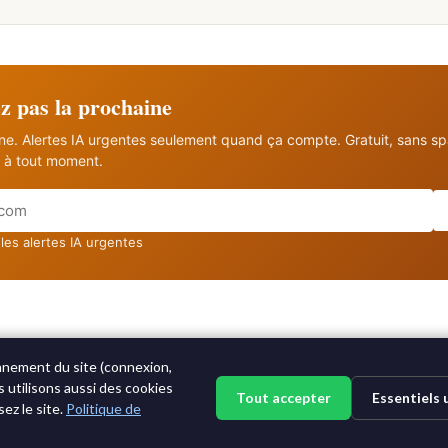
 pas la prochaine
ine. Alertes IA urgentes seulement quand ça compte. Gratuit, sans s
à tout moment.
les alertes IA urgentes
nnement du site (connexion,
s utilisons aussi des cookies
©2015-2026 AI News Weekly |
Actualité IA
|
Archives
|
Apprendre l'IA
Tout accepter
Essentiels
ez le site.
Politique de
Se connecter
|
Se désabonner