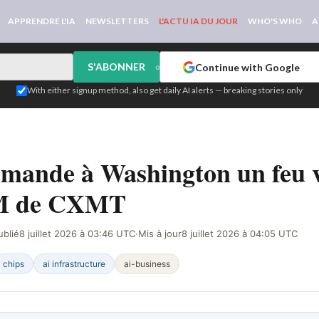
APPRENDRE L'IA
NEWSLETTERS
L'ACTU IA DU JOUR
WHO'S WHO
A
S'ABONNER
Continue with Google
or
With either signup method, also get daily AI alerts — breaking stories only
R LE WEB
mande à Washington un feu 
M de CXMT
ublié
8 juillet 2026 à 03:46 UTC
·
Mis à jour
8 juillet 2026 à 04:05 UTC
chips
ai infrastructure
ai-business