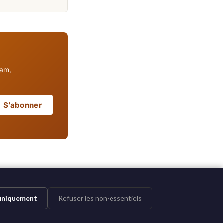
pam,
S'abonner
 uniquement
Refuser les non-essentiels