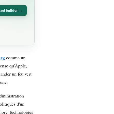
zed builder →
erg
comme un
tense qu'Apple,
mander un feu vert
gone.
dministration
olitiques d'un
mory Technologies