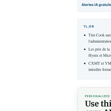
Alertes IA gratuit
TL;DR
Tim Cook aurai
l'administrat
Les prix de l
Hynix et Micro
CXMT et YMTC r
interdire form
PERSONALIZED 
Use thi