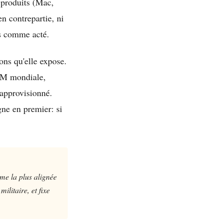
s produits (Mac,
en contrepartie, ni
s comme acté.
ions qu'elle expose.
AM mondiale,
 approvisionné.
gne en premier: si
rme la plus alignée
ilitaire, et fixe