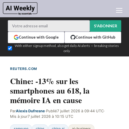
ACTUALITÉ IA
ARCHIVES
S'ABONNER
APPRENDRE L'IA
Continue with Google
Continue with GitHub
NEWSLETTERS
With either signup method, also get daily AI alerts — breaking stories
only
L'ACTU IA DU JOUR
WHO'S WHO
REUTERS.COM
DÉTECTÉ SUR LE WEB
ANNONCEURS
Chine: -13% sur les
TEST EDITION BUILDER
smartphones au 618, la
CONNEXION
mémoire IA en cause
Par
Alexis Dufresne
·
Publié
7 juillet 2026 à 09:44 UTC
·
Mis à jour
7 juillet 2026 à 10:15 UTC
samsung
chips
china ai
ai-business