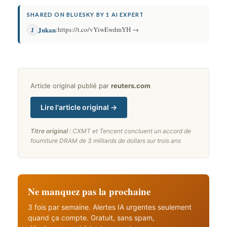
SHARED ON BLUESKY BY 1 AI EXPERT
Jukan
:
https://t.co/vYiwEwdmYH →
J
Article original publié par
reuters.com
Lire l'article original →
Titre original :
CXMT et Tencent concluent un accord de
fourniture DRAM de 3 milliards de dollars sur trois ans
Ne manquez pas la prochaine
3 fois par semaine. Alertes IA urgentes seulement
quand ça compte. Gratuit, sans spam,