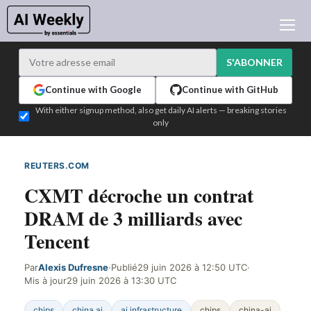
ACTUALITÉ IA
ARCHIVES
S'ABONNER
APPRENDRE L'IA
Continue with Google
Continue with GitHub
NEWSLETTERS
With either signup method, also get daily AI alerts — breaking stories
only
L'ACTU IA DU JOUR
WHO'S WHO
REUTERS.COM
DÉTECTÉ SUR LE WEB
ANNONCEURS
CXMT décroche un contrat
TEST EDITION BUILDER
DRAM de 3 milliards avec
CONNEXION
Tencent
Par
Alexis Dufresne
·
Publié
29 juin 2026 à 12:50 UTC
·
Mis à jour
29 juin 2026 à 13:30 UTC
chips
china ai
ai infrastructure
chips
china-ai