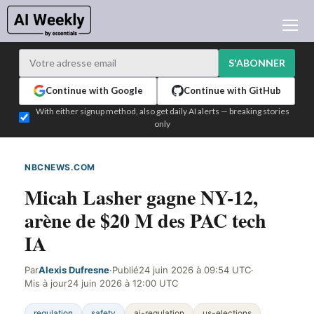
ACTUALITÉ IA
ARCHIVES
S'ABONNER
APPRENDRE L'IA
Continue with Google
Continue with GitHub
NEWSLETTERS
With either signup method, also get daily AI alerts — breaking stories
only
L'ACTU IA DU JOUR
WHO'S WHO
NBCNEWS.COM
DÉTECTÉ SUR LE WEB
ANNONCEURS
Micah Lasher gagne NY-12,
TEST EDITION BUILDER
arène de $20 M des PAC tech
CONNEXION
IA
Par
Alexis Dufresne
·
Publié
24 juin 2026 à 09:54 UTC
·
Mis à jour
24 juin 2026 à 12:00 UTC
regulation
safety
ai-regulation
us-elections