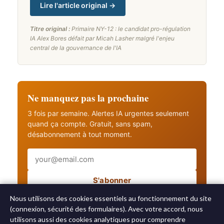
Lire l'article original →
Titre original :
Primaire NY-12 : le candidat pro-régulation
IA Alex Bores défait par Micah Lasher malgré l'enjeu
central de la gouvernance de l'IA
Ne manquez pas la prochaine
3 fois par semaine. Alertes IA urgentes seulement
quand ça compte. Gratuit, sans spam,
désabonnement à tout moment.
Email
S'abonner
Recevez aussi les alertes IA urgentes
Nous utilisons des cookies essentiels au fonctionnement du site
(connexion, sécurité des formulaires). Avec votre accord, nous
utilisons aussi des cookies analytiques pour comprendre