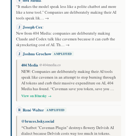
404 Media
:
4
“It makes the model speak less like a polite chatbot and more
like a terse tool." Companies are deliberately making their AI
tools speak lik… →
Joseph Cox
:
J
New from 404 Media: companies are deliberately making
Claude and Codex talk like cavemen because it can curb the
skyrocketing cost of AI. Th… →
Joshua Grochow
J
AMPLIFIED
404 Media
@404media.co
NEW: Companies are deliberately making their AI tools
speak like cavemen in an attempt to stop burning through
AI tokens and curb their massive expenditure on AI, 404
Media has found. “Caveman save you token, save you …
View on Bluesky →
René Walter
R
AMPLIFIED
@bruces.bsky.social
*Chatbot "Caveman Plugin" destroys flowery Delvish AI
dialect because Delvish costs way too much in tokens.