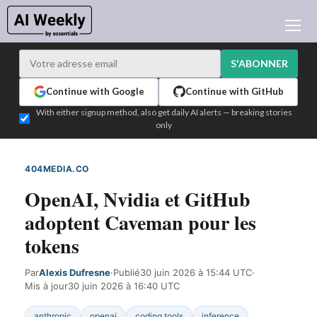
ACTUALITÉ IA
ARCHIVES
S'ABONNER
APPRENDRE L'IA
Continue with Google
Continue with GitHub
NEWSLETTERS
With either signup method, also get daily AI alerts — breaking stories
only
L'ACTU IA DU JOUR
WHO'S WHO
404MEDIA.CO
DÉTECTÉ SUR LE WEB
ANNONCEURS
OpenAI, Nvidia et GitHub
TEST EDITION BUILDER
adoptent Caveman pour les
CONNEXION
tokens
Par
Alexis Dufresne
·
Publié
30 juin 2026 à 15:44 UTC
·
Mis à jour
30 juin 2026 à 16:40 UTC
anthropic
openai
coding tools
inference