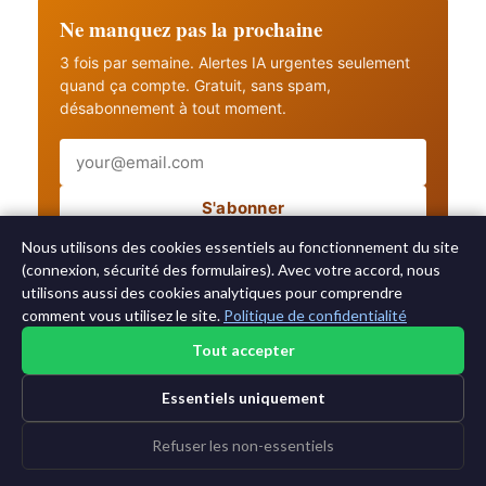
Ne manquez pas la prochaine
3 fois par semaine. Alertes IA urgentes seulement
quand ça compte. Gratuit, sans spam,
désabonnement à tout moment.
Email
S'abonner
Recevez aussi les alertes IA urgentes
Nous utilisons des cookies essentiels au fonctionnement du site
(connexion, sécurité des formulaires). Avec votre accord, nous
utilisons aussi des cookies analytiques pour comprendre
comment vous utilisez le site.
Politique de confidentialité
Tout accepter
©2015-2026 AI News Weekly |
Actualité IA
|
Archives
|
Essentiels uniquement
Apprendre l'IA
Se connecter
|
Se désabonner
Refuser les non-essentiels