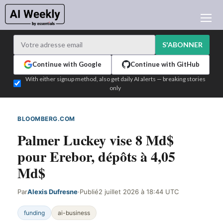
ACTUALITÉ IA
ARCHIVES
S'ABONNER
APPRENDRE L'IA
Continue with Google
Continue with GitHub
NEWSLETTERS
With either signup method, also get daily AI alerts — breaking stories
only
L'ACTU IA DU JOUR
WHO'S WHO
BLOOMBERG.COM
DÉTECTÉ SUR LE WEB
ANNONCEURS
Palmer Luckey vise 8 Md$
TEST EDITION BUILDER
pour Erebor, dépôts à 4,05
CONNEXION
Md$
Par
Alexis Dufresne
·
Publié
2 juillet 2026 à 18:44 UTC
funding
ai-business