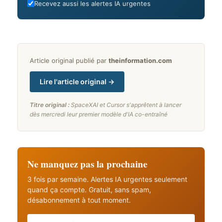
Recevez aussi les alertes IA urgentes
Article original publié par
theinformation.com
Lire l'article original →
Titre original :
SpaceXAI et Cursor s'apprêtent à lancer
dès mercredi leur premier modèle d'IA co-entraîné
Ne manquez pas la prochaine
3 fois par semaine. Alertes IA urgentes seulement
quand ça compte. Gratuit, sans spam,
désabonnement à tout moment.