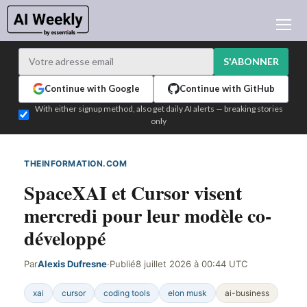
ACTUALITÉ IA
ARCHIVES
S'ABONNER
APPRENDRE L'IA
Continue with Google
Continue with GitHub
NEWSLETTERS
With either signup method, also get daily AI alerts — breaking stories
only
L'ACTU IA DU JOUR
WHO'S WHO
THEINFORMATION.COM
DÉTECTÉ SUR LE WEB
ANNONCEURS
SpaceXAI et Cursor visent
TEST EDITION BUILDER
mercredi pour leur modèle co-
CONNEXION
développé
Par
Alexis Dufresne
·
Publié
8 juillet 2026 à 00:44 UTC
xai
cursor
coding tools
elon musk
ai-business