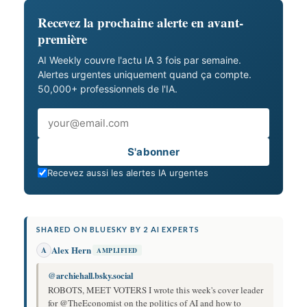
Recevez la prochaine alerte en avant-
première
AI Weekly couvre l'actu IA 3 fois par semaine.
Alertes urgentes uniquement quand ça compte.
50,000+ professionnels de l'IA.
Email
S'abonner
Recevez aussi les alertes IA urgentes
SHARED ON BLUESKY BY 2 AI EXPERTS
Alex Hern
A
AMPLIFIED
@archiehall.bsky.social
ROBOTS, MEET VOTERS I wrote this week's cover leader
for @TheEconomist on the politics of AI and how to