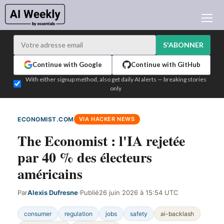
ACTUALITÉ IA
ARCHIVES
S'ABONNER
APPRENDRE L'IA
Continue with Google
Continue with GitHub
NEWSLETTERS
With either signup method, also get daily AI alerts — breaking stories
only
L'ACTU IA DU JOUR
WHO'S WHO
ECONOMIST.COM
VIA HACKER NEWS
ANNONCEURS
The Economist : l'IA rejetée
TEST EDITION BUILDER
par 40 % des électeurs
CONNEXION
américains
Par
Alexis Dufresne
·
Publié
26 juin 2026 à 15:54 UTC
consumer
regulation
jobs
safety
ai-backlash