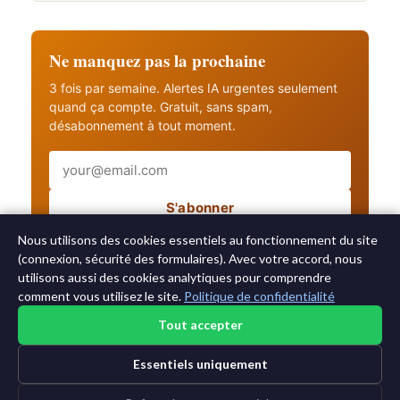
Ne manquez pas la prochaine
3 fois par semaine. Alertes IA urgentes seulement
quand ça compte. Gratuit, sans spam,
désabonnement à tout moment.
Email
S'abonner
Recevez aussi les alertes IA urgentes
Nous utilisons des cookies essentiels au fonctionnement du site
(connexion, sécurité des formulaires). Avec votre accord, nous
utilisons aussi des cookies analytiques pour comprendre
comment vous utilisez le site.
Politique de confidentialité
Tout accepter
©2015-2026 AI News Weekly |
Actualité IA
|
Archives
|
Essentiels uniquement
Apprendre l'IA
Se connecter
|
Se désabonner