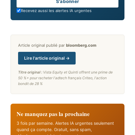
Email
S'abonner
Recevez aussi les alertes IA urgentes
Article original publié par
bloomberg.com
Lire l'article original →
Titre original :
Vista Equity et Quinti offrent une prime de
50 %+ pour racheter l'adtech français Criteo, l'action
bondit de 28 %
Ne manquez pas la prochaine
3 fois par semaine. Alertes IA urgentes seulement
quand ça compte. Gratuit, sans spam,