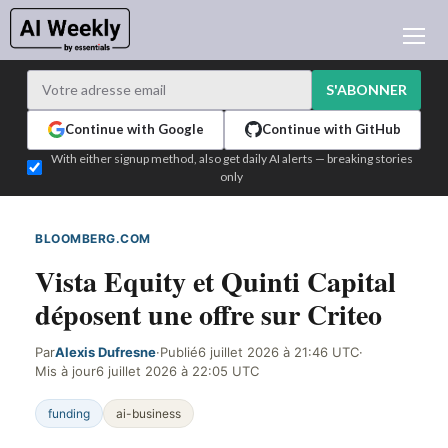
ACTUALITÉ IA
ARCHIVES
S'ABONNER
APPRENDRE L'IA
Continue with Google
Continue with GitHub
NEWSLETTERS
With either signup method, also get daily AI alerts — breaking stories
only
L'ACTU IA DU JOUR
WHO'S WHO
BLOOMBERG.COM
DÉTECTÉ SUR LE WEB
ANNONCEURS
Vista Equity et Quinti Capital
TEST EDITION BUILDER
déposent une offre sur Criteo
CONNEXION
Par
Alexis Dufresne
·
Publié
6 juillet 2026 à 21:46 UTC
·
Mis à jour
6 juillet 2026 à 22:05 UTC
funding
ai-business