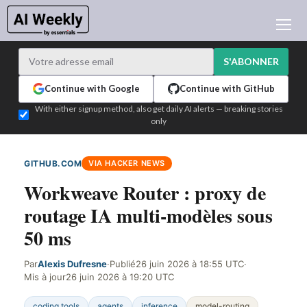
ACTUALITÉ IA
ARCHIVES
S'ABONNER
APPRENDRE L'IA
Continue with Google
Continue with GitHub
NEWSLETTERS
With either signup method, also get daily AI alerts — breaking stories
only
L'ACTU IA DU JOUR
WHO'S WHO
GITHUB.COM
VIA HACKER NEWS
ANNONCEURS
Workweave Router : proxy de
TEST EDITION BUILDER
routage IA multi-modèles sous
CONNEXION
50 ms
Par
Alexis Dufresne
·
Publié
26 juin 2026 à 18:55 UTC
·
Mis à jour
26 juin 2026 à 19:20 UTC
coding tools
agents
inference
model-routing