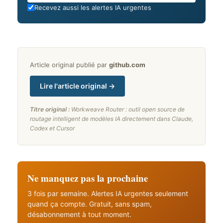
Recevez aussi les alertes IA urgentes
Article original publié par
github.com
Lire l'article original →
Titre original :
Workweave Router : outil open source de
routage intelligent de modèles IA directement dans Claude,
Codex et Cursor
Ne manquez pas la prochaine
3 fois par semaine. Alertes IA urgentes seulement
quand ça compte. Gratuit, sans spam,
désabonnement à tout moment.