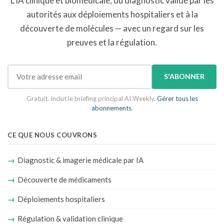
L'IA clinique et biomédicale, du diagnostic validé par les
autorités aux déploiements hospitaliers et à la
découverte de molécules — avec un regard sur les
preuves et la régulation.
S'ABONNER
Gratuit. Inclut le briefing principal AI Weekly.
Gérer tous les
abonnements
.
CE QUE NOUS COUVRONS
Diagnostic & imagerie médicale par IA
Découverte de médicaments
Déploiements hospitaliers
Régulation & validation clinique