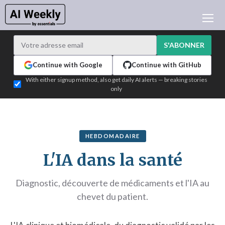
ACTUALITÉ IA
ARCHIVES
S'ABONNER
APPRENDRE L'IA
Continue with Google
Continue with GitHub
NEWSLETTERS
With either signup method, also get daily AI alerts — breaking stories
only
L'ACTU IA DU JOUR
WHO'S WHO
ANNONCEURS
HEBDOMADAIRE
TEST EDITION BUILDER
L'IA dans la santé
CONNEXION
Diagnostic, découverte de médicaments et l'IA au
chevet du patient.