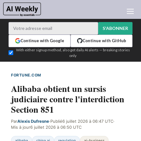
ACTUALITÉ IA
ARCHIVES
S'ABONNER
APPRENDRE L'IA
Continue with Google
Continue with GitHub
NEWSLETTERS
With either signup method, also get daily AI alerts — breaking stories
only
L'ACTU IA DU JOUR
WHO'S WHO
FORTUNE.COM
DÉTECTÉ SUR LE WEB
ANNONCEURS
Alibaba obtient un sursis
TEST EDITION BUILDER
judiciaire contre l'interdiction
CONNEXION
Section 851
Par
Alexis Dufresne
·
Publié
6 juillet 2026 à 06:47 UTC
·
Mis à jour
6 juillet 2026 à 06:50 UTC
alibaba
china ai
regulation
ai-business