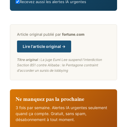
Recevez aussi les alertes IA urgentes
Article original publié par
fortune.com
Lire l'article original →
Titre original :
La juge Eumi Lee suspend l'interdiction
Section 851 contre Alibaba : le Pentagone contraint
d'accorder un sursis de lobbying
Ne manquez pas la prochaine
3 fois par semaine. Alertes IA urgentes seulement
quand ça compte. Gratuit, sans spam,
désabonnement à tout moment.