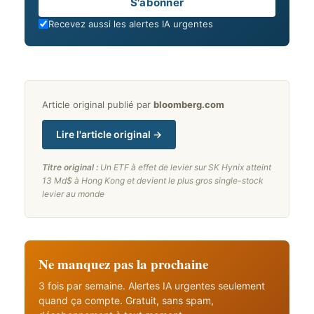
Email
S'abonner
Recevez aussi les alertes IA urgentes
Article original publié par
bloomberg.com
Lire l'article original →
Titre original :
Un ETF à effet de levier sur SK Hynix atteint
13 Md$ à Hong Kong et devient le plus gros single-stock
levier au monde
Ne manquez pas la prochaine
3 fois par semaine. Alertes IA urgentes seulement
quand ça compte. Gratuit, sans spam,