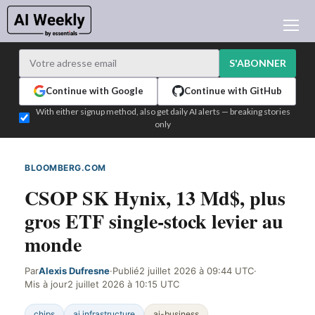
ACTUALITÉ IA
ARCHIVES
S'ABONNER
APPRENDRE L'IA
Continue with Google
Continue with GitHub
NEWSLETTERS
With either signup method, also get daily AI alerts — breaking stories
only
L'ACTU IA DU JOUR
WHO'S WHO
BLOOMBERG.COM
DÉTECTÉ SUR LE WEB
ANNONCEURS
CSOP SK Hynix, 13 Md$, plus
TEST EDITION BUILDER
gros ETF single-stock levier au
CONNEXION
monde
Par
Alexis Dufresne
·
Publié
2 juillet 2026 à 09:44 UTC
·
Mis à jour
2 juillet 2026 à 10:15 UTC
chips
ai infrastructure
ai-business