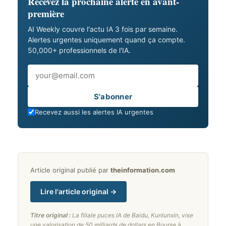
Recevez la prochaine alerte en avant-
première
AI Weekly couvre l'actu IA 3 fois par semaine.
Alertes urgentes uniquement quand ça compte.
50,000+ professionnels de l'IA.
Email
S'abonner
Recevez aussi les alertes IA urgentes
Article original publié par
theinformation.com
Lire l'article original →
Titre original :
La filiale puces IA de Baidu, Kunlunxin, vise
une valorisation de 50 milliards de dollars en Bourse à