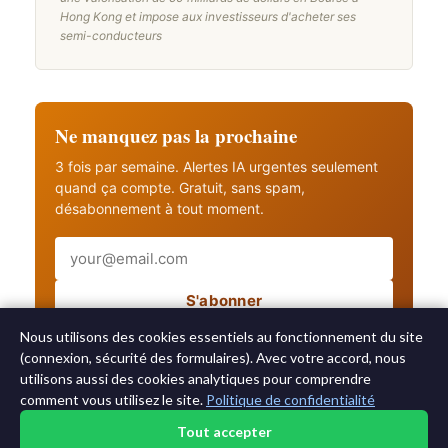
Hong Kong et impose aux investisseurs d'acheter ses
semi-conducteurs
Ne manquez pas la prochaine
3 fois par semaine. Alertes IA urgentes seulement
quand ça compte. Gratuit, sans spam,
désabonnement à tout moment.
Email
S'abonner
Recevez aussi les alertes IA urgentes
Nous utilisons des cookies essentiels au fonctionnement du site
(connexion, sécurité des formulaires). Avec votre accord, nous
utilisons aussi des cookies analytiques pour comprendre
comment vous utilisez le site.
Politique de confidentialité
Tout accepter