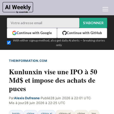
ACTUALITÉ IA
ARCHIVES
S'ABONNER
APPRENDRE L'IA
Continue with Google
Continue with GitHub
NEWSLETTERS
With either signup method, also get daily AI alerts — breaking stories
only
L'ACTU IA DU JOUR
WHO'S WHO
THEINFORMATION.COM
DÉTECTÉ SUR LE WEB
ANNONCEURS
Kunlunxin vise une IPO à 50
TEST EDITION BUILDER
Md$ et impose des achats de
CONNEXION
puces
Par
Alexis Dufresne
·
Publié
28 juin 2026 à 22:01 UTC
·
Mis à jour
28 juin 2026 à 22:25 UTC
baidu
chips
china ai
china-ai
chips
ipo