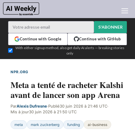
ACTUALITÉ IA
ARCHIVES
S'ABONNER
APPRENDRE L'IA
Continue with Google
Continue with GitHub
NEWSLETTERS
With either signup method, also get daily AI alerts — breaking stories
only
L'ACTU IA DU JOUR
WHO'S WHO
NPR.ORG
DÉTECTÉ SUR LE WEB
ANNONCEURS
Meta a tenté de racheter Kalshi
TEST EDITION BUILDER
avant de lancer son app Arena
CONNEXION
Par
Alexis Dufresne
·
Publié
30 juin 2026 à 21:46 UTC
·
Mis à jour
30 juin 2026 à 21:50 UTC
meta
mark zuckerberg
funding
ai-business