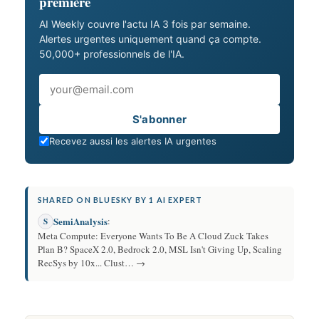
première
AI Weekly couvre l'actu IA 3 fois par semaine.
Alertes urgentes uniquement quand ça compte.
50,000+ professionnels de l'IA.
Email
S'abonner
Recevez aussi les alertes IA urgentes
SHARED ON BLUESKY BY 1 AI EXPERT
SemiAnalysis
:
S
Meta Compute: Everyone Wants To Be A Cloud Zuck Takes
Plan B? SpaceX 2.0, Bedrock 2.0, MSL Isn't Giving Up, Scaling
RecSys by 10x... Clust… →