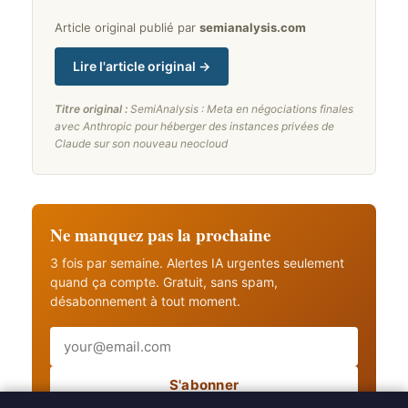
Article original publié par
semianalysis.com
Lire l'article original →
Titre original :
SemiAnalysis : Meta en négociations finales
avec Anthropic pour héberger des instances privées de
Claude sur son nouveau neocloud
Ne manquez pas la prochaine
3 fois par semaine. Alertes IA urgentes seulement
quand ça compte. Gratuit, sans spam,
désabonnement à tout moment.
Email
S'abonner