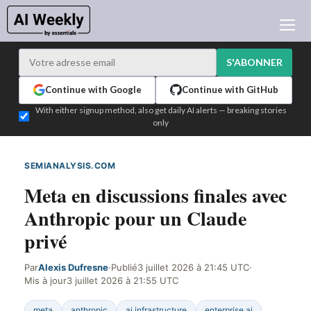
ACTUALITÉ IA
ARCHIVES
S'ABONNER
APPRENDRE L'IA
Continue with Google
Continue with GitHub
NEWSLETTERS
With either signup method, also get daily AI alerts — breaking stories
only
L'ACTU IA DU JOUR
WHO'S WHO
SEMIANALYSIS.COM
DÉTECTÉ SUR LE WEB
ANNONCEURS
Meta en discussions finales avec
TEST EDITION BUILDER
Anthropic pour un Claude
CONNEXION
privé
Par
Alexis Dufresne
·
Publié
3 juillet 2026 à 21:45 UTC
·
Mis à jour
3 juillet 2026 à 21:55 UTC
meta
anthropic
ai infrastructure
enterprise ai