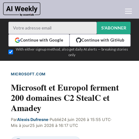
ACTUALITÉ IA
ARCHIVES
S'ABONNER
APPRENDRE L'IA
Continue with Google
Continue with GitHub
NEWSLETTERS
With either signup method, also get daily AI alerts — breaking stories
only
L'ACTU IA DU JOUR
WHO'S WHO
MICROSOFT.COM
DÉTECTÉ SUR LE WEB
ANNONCEURS
Microsoft et Europol ferment
TEST EDITION BUILDER
200 domaines C2 StealC et
CONNEXION
Amadey
Par
Alexis Dufresne
·
Publié
24 juin 2026 à 15:55 UTC
·
Mis à jour
25 juin 2026 à 16:17 UTC