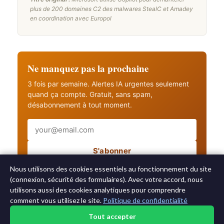
plus de 200 domaines C2 des malwares StealC et Amadey
en coordination avec Europol
Ne manquez pas la prochaine
3 fois par semaine. Alertes IA urgentes seulement
quand ça compte. Gratuit, sans spam,
désabonnement à tout moment.
Email
S'abonner
Recevez aussi les alertes IA urgentes
Nous utilisons des cookies essentiels au fonctionnement du site
(connexion, sécurité des formulaires). Avec votre accord, nous
utilisons aussi des cookies analytiques pour comprendre
comment vous utilisez le site.
Politique de confidentialité
Tout accepter