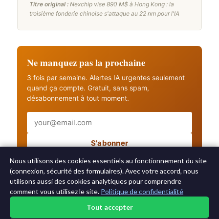
Titre original :
Nexchip vise 890 M$ à Hong Kong : la
troisième fonderie chinoise s'attaque au 22 nm pour l'IA
Ne manquez pas la prochaine
3 fois par semaine. Alertes IA urgentes seulement
quand ça compte. Gratuit, sans spam,
désabonnement à tout moment.
Email
S'abonner
Recevez aussi les alertes IA urgentes
Nous utilisons des cookies essentiels au fonctionnement du site
(connexion, sécurité des formulaires). Avec votre accord, nous
utilisons aussi des cookies analytiques pour comprendre
comment vous utilisez le site.
Politique de confidentialité
Tout accepter