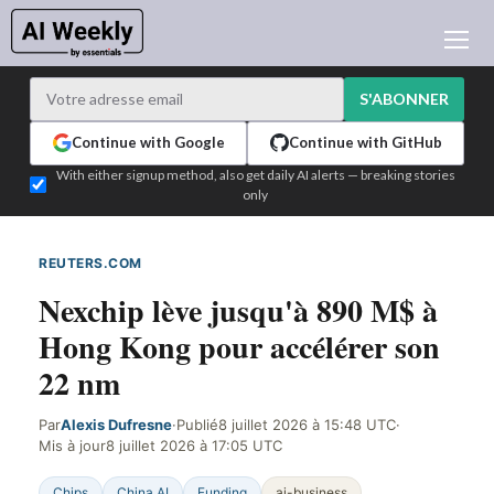
ACTUALITÉ IA
ARCHIVES
S'ABONNER
APPRENDRE L'IA
Continue with Google
Continue with GitHub
NEWSLETTERS
With either signup method, also get daily AI alerts — breaking stories
only
L'ACTU IA DU JOUR
WHO'S WHO
REUTERS.COM
DÉTECTÉ SUR LE WEB
ANNONCEURS
Nexchip lève jusqu'à 890 M$ à
TEST EDITION BUILDER
Hong Kong pour accélérer son
CONNEXION
22 nm
Par
Alexis Dufresne
·
Publié
8 juillet 2026 à 15:48 UTC
·
Mis à jour
8 juillet 2026 à 17:05 UTC
Chips
China AI
Funding
ai-business