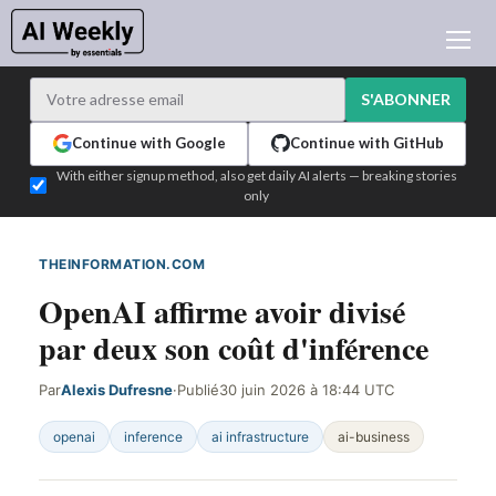
ACTUALITÉ IA
ARCHIVES
S'ABONNER
APPRENDRE L'IA
Continue with Google
Continue with GitHub
NEWSLETTERS
With either signup method, also get daily AI alerts — breaking stories
only
L'ACTU IA DU JOUR
WHO'S WHO
THEINFORMATION.COM
DÉTECTÉ SUR LE WEB
ANNONCEURS
OpenAI affirme avoir divisé
TEST EDITION BUILDER
par deux son coût d'inférence
CONNEXION
Par
Alexis Dufresne
·
Publié
30 juin 2026 à 18:44 UTC
openai
inference
ai infrastructure
ai-business