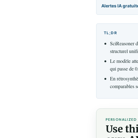
Alertes IA gratuit
TL;DR
SciReasoner di
structurel unif
Le modèle atte
qui passe de 0
En rétrosynthè
comparables se
PERSONALIZED 
Use thi