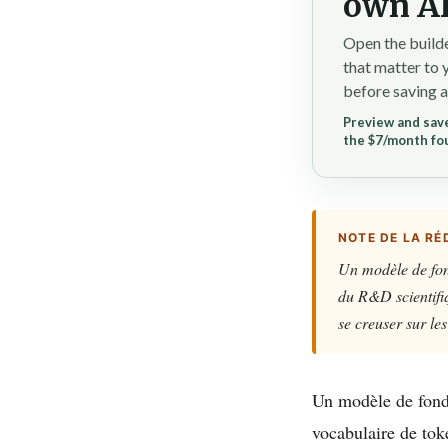
own AI
Open the builde
that matter to 
before saving a
Preview and save
the $7/month fo
NOTE DE LA RÉ
Un modèle de fon
du R&D scientifiq
se creuser sur les
Un modèle de fonda
vocabulaire de tok