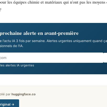
pour les équipes chimie et matériaux qui n'ont pas les moyens d
?
 prochaine alerte en avant-première
e l'actu IA 3 fois par semaine. Alertes urgentes uniquement quand ç
onnels de l'IA.
les alertes IA urgentes
ublié par
huggingface.co
original →