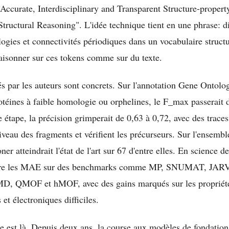
 "Accurate, Interdisciplinary and Transparent Structure-proper
tructural Reasoning". L'idée technique tient en une phrase: di
ogies et connectivités périodiques dans un vocabulaire structur
raisonner sur ces tokens comme sur du texte.
és par les auteurs sont concrets. Sur l'annotation Gene Ontol
rotéines à faible homologie ou orphelines, le F_max passerait 
 étape, la précision grimperait de 0,63 à 0,72, avec des traces 
veau des fragments et vérifient les précurseurs. Sur l'ensembl
er atteindrait l'état de l'art sur 67 d'entre elles. En science d
iore les MAE sur des benchmarks comme MP, SNUMAT, JA
, QMOF et hMOF, avec des gains marqués sur les propriét
t électroniques difficiles.
ue est là. Depuis deux ans, la course aux modèles de fondation 