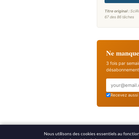
Titre original :
SciRe
67 des 86 tâches
Ne manquez
3 fois par sema
désabonnement 
Email
Recevez aussi 
Nous utilisons des cookies essentiels au fonctio