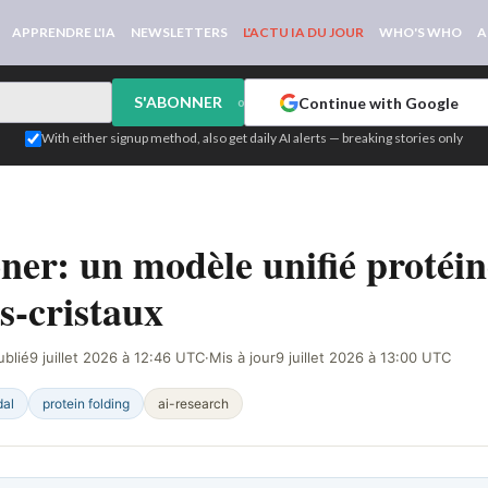
APPRENDRE L'IA
NEWSLETTERS
L'ACTU IA DU JOUR
WHO'S WHO
A
S'ABONNER
Continue with Google
or
With either signup method, also get daily AI alerts — breaking stories only
ÉTECTÉ SUR LE WEB
ner: un modèle unifié protéin
s-cristaux
ublié
9 juillet 2026 à 12:46 UTC
·
Mis à jour
9 juillet 2026 à 13:00 UTC
dal
protein folding
ai-research