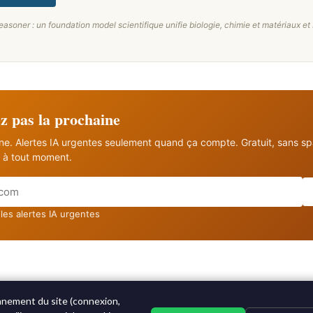
asoner : un foundation model scientifique unifie biologie, chimie et matériaux et ba
 pas la prochaine
ine. Alertes IA urgentes seulement quand ça compte. Gratuit, sans s
à tout moment.
les alertes IA urgentes
nnement du site (connexion,