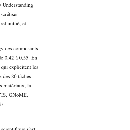
ty Understanding
scrétiser
el unifié, et
ogy des composants
de 0,42 à 0,55. En
qui explicitent les
e des 86 tâches
es matériaux, la
RVIS, GNoME,
és
scientifique s'est