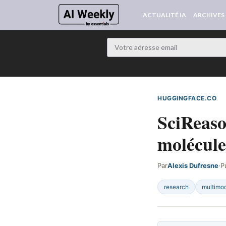
ACTUALITÉ IA
ARCHIVES
HUGGINGFACE.CO
D
SciReaso
molécule
Par
Alexis Dufresne
·
P
research
multimo