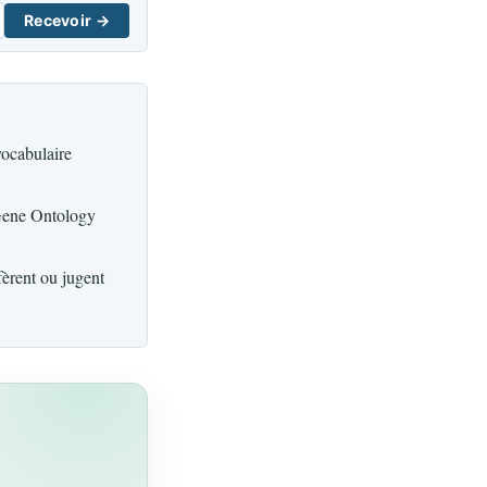
Recevoir →
vocabulaire
 Gene Ontology
fèrent ou jugent