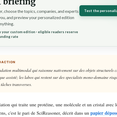
 briefing
Test the personali
r, choose the topics, companies, and experts
you, and preview your personalized edition
nything.
 your custom edition · eligible readers reserve
unding rate
DACTION
dation multimodal qui raisonne nativement sur des objets structurels 
ue assisté; les labos qui restent sur des specialists mono-domaine risqu
 tâches transverses.
tion qui traite une protéine, une molécule et un cristal avec
papier dépos
ens, c'est le pari de SciReasoner, décrit dans un