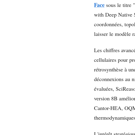
Face
sous le titre
with Deep Native S
coordonnées, topol
laisser le modèle 
Les chiffres avanc
cellulaires pour p
rétrosynthèse à une
déconnexions au ni
évaluées, SciReason
version 8B amél
Cantor-HEA, OQMD
thermodynamiques e
L'intérêt stratégiq