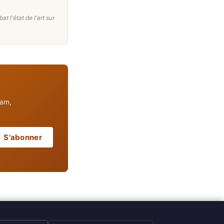
t l'état de l'art sur
pam,
S'abonner