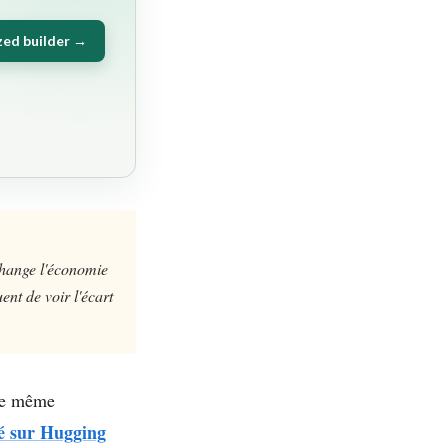
zed builder →
change l'économie
ent de voir l'écart
 le même
é sur Hugging