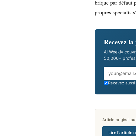
brique par défaut 
propres specialists
Recevez la
AI Weekly couvr
50,000+ professi
Email
Recevez aussi 
Article original p
Lire l'article 