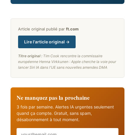
Article original publié par
ft.com
Lire l'article original →
Titre original :
Tim Cook rencontre la commissaire
européenne Henna Virkkunen : Apple cherche la voie pour
lancer Siri IA dans l'UE sans nouvelles amendes DMA
Ne manquez pas la prochaine
3 fois par semaine. Alertes IA urgentes seulement
quand ça compte. Gratuit, sans spam,
désabonnement à tout moment.