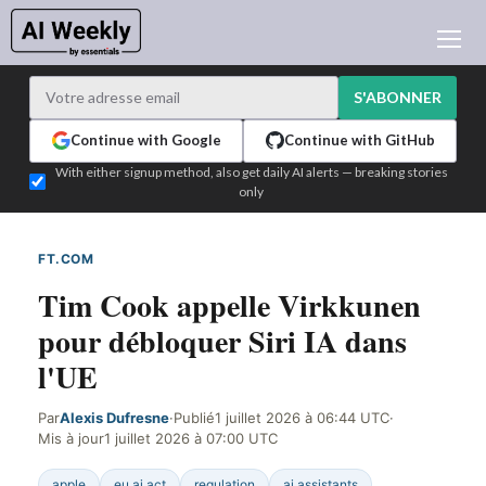
ACTUALITÉ IA
ARCHIVES
S'ABONNER
APPRENDRE L'IA
Continue with Google
Continue with GitHub
NEWSLETTERS
With either signup method, also get daily AI alerts — breaking stories
only
L'ACTU IA DU JOUR
WHO'S WHO
FT.COM
DÉTECTÉ SUR LE WEB
ANNONCEURS
Tim Cook appelle Virkkunen
TEST EDITION BUILDER
pour débloquer Siri IA dans
CONNEXION
l'UE
Par
Alexis Dufresne
·
Publié
1 juillet 2026 à 06:44 UTC
·
Mis à jour
1 juillet 2026 à 07:00 UTC
apple
eu ai act
regulation
ai assistants