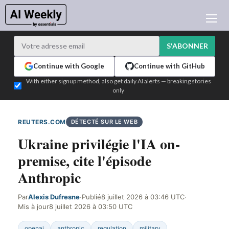
ACTUALITÉ IA
ARCHIVES
S'ABONNER
APPRENDRE L'IA
Continue with Google
Continue with GitHub
NEWSLETTERS
With either signup method, also get daily AI alerts — breaking stories
only
L'ACTU IA DU JOUR
WHO'S WHO
REUTERS.COM
DÉTECTÉ SUR LE WEB
ANNONCEURS
Ukraine privilégie l'IA on-
TEST EDITION BUILDER
premise, cite l'épisode
CONNEXION
Anthropic
Par
Alexis Dufresne
·
Publié
8 juillet 2026 à 03:46 UTC
·
Mis à jour
8 juillet 2026 à 03:50 UTC
openai
anthropic
regulation
military