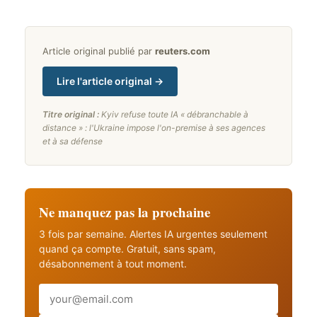
Article original publié par
reuters.com
Lire l'article original →
Titre original :
Kyiv refuse toute IA « débranchable à
distance » : l'Ukraine impose l'on-premise à ses agences
et à sa défense
Ne manquez pas la prochaine
3 fois par semaine. Alertes IA urgentes seulement
quand ça compte. Gratuit, sans spam,
désabonnement à tout moment.