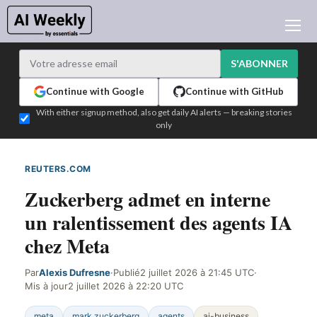
ACTUALITÉ IA
ARCHIVES
S'ABONNER
APPRENDRE L'IA
Continue with Google
Continue with GitHub
NEWSLETTERS
With either signup method, also get daily AI alerts — breaking stories
only
L'ACTU IA DU JOUR
WHO'S WHO
REUTERS.COM
DÉTECTÉ SUR LE WEB
ANNONCEURS
Zuckerberg admet en interne
TEST EDITION BUILDER
un ralentissement des agents IA
CONNEXION
chez Meta
Par
Alexis Dufresne
·
Publié
2 juillet 2026 à 21:45 UTC
·
Mis à jour
2 juillet 2026 à 22:20 UTC
meta
mark zuckerberg
agents
ai-business