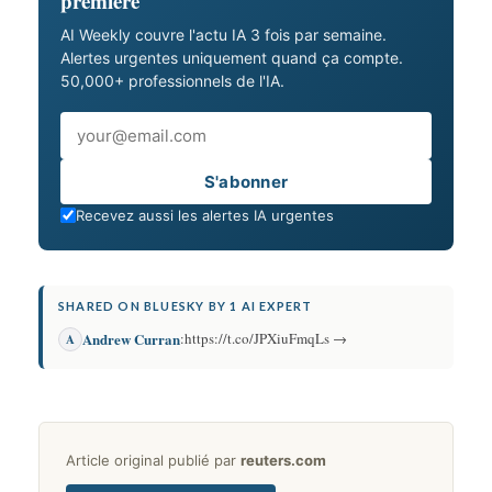
première
AI Weekly couvre l'actu IA 3 fois par semaine.
Alertes urgentes uniquement quand ça compte.
50,000+ professionnels de l'IA.
Email
S'abonner
Recevez aussi les alertes IA urgentes
SHARED ON BLUESKY BY 1 AI EXPERT
Andrew Curran
:
https://t.co/JPXiuFmqLs →
A
Article original publié par
reuters.com