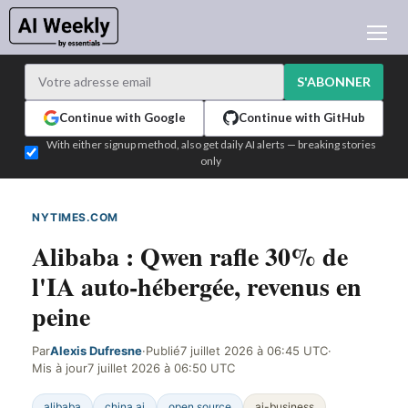
ACTUALITÉ IA
ARCHIVES
S'ABONNER
APPRENDRE L'IA
Continue with Google
Continue with GitHub
NEWSLETTERS
With either signup method, also get daily AI alerts — breaking stories
only
L'ACTU IA DU JOUR
WHO'S WHO
NYTIMES.COM
DÉTECTÉ SUR LE WEB
ANNONCEURS
Alibaba : Qwen rafle 30% de
TEST EDITION BUILDER
l'IA auto-hébergée, revenus en
CONNEXION
peine
Par
Alexis Dufresne
·
Publié
7 juillet 2026 à 06:45 UTC
·
Mis à jour
7 juillet 2026 à 06:50 UTC
alibaba
china ai
open source
ai-business