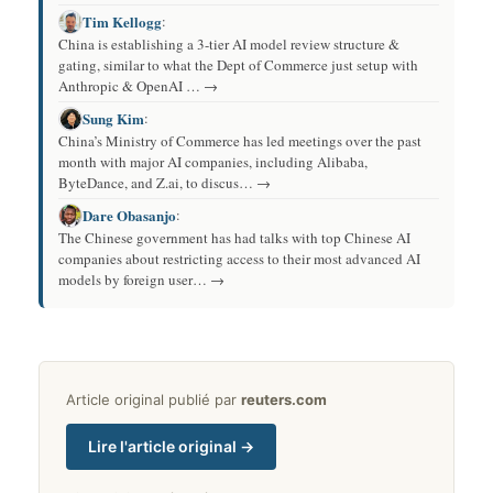
Tim Kellogg
:
China is establishing a 3-tier AI model review structure &
gating, similar to what the Dept of Commerce just setup with
Anthropic & OpenAI … →
Sung Kim
:
China’s Ministry of Commerce has led meetings over the past
month with major AI companies, including Alibaba,
ByteDance, and Z.ai, to discus… →
Dare Obasanjo
:
The Chinese government has had talks with top Chinese AI
companies about restricting access to their most advanced AI
models by foreign user… →
Article original publié par
reuters.com
Lire l'article original →