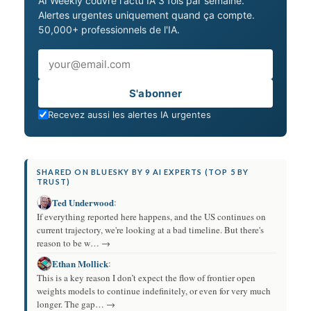
AI Weekly couvre l'actu IA 3 fois par semaine.
Alertes urgentes uniquement quand ça compte.
50,000+ professionnels de l'IA.
Email
S'abonner
Recevez aussi les alertes IA urgentes
SHARED ON BLUESKY BY 9 AI EXPERTS (TOP 5 BY
TRUST)
Ted Underwood
:
If everything reported here happens, and the US continues on
current trajectory, we're looking at a bad timeline. But there's
reason to be w… →
Ethan Mollick
:
This is a key reason I don’t expect the flow of frontier open
weights models to continue indefinitely, or even for very much
longer. The gap… →