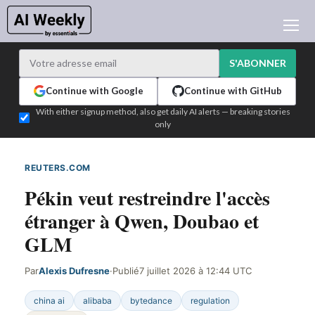
ACTUALITÉ IA
ARCHIVES
S'ABONNER
APPRENDRE L'IA
Continue with Google
Continue with GitHub
NEWSLETTERS
With either signup method, also get daily AI alerts — breaking stories
only
L'ACTU IA DU JOUR
WHO'S WHO
REUTERS.COM
DÉTECTÉ SUR LE WEB
ANNONCEURS
Pékin veut restreindre l'accès
TEST EDITION BUILDER
étranger à Qwen, Doubao et
CONNEXION
GLM
Par
Alexis Dufresne
·
Publié
7 juillet 2026 à 12:44 UTC
china ai
alibaba
bytedance
regulation