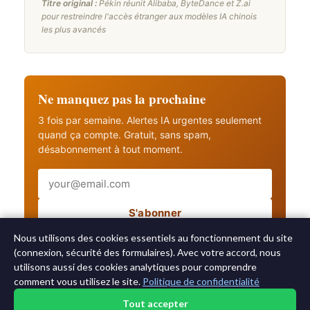
Titre original :
Pékin réunit Alibaba, ByteDance et Z.ai
pour restreindre l'accès étranger aux modèles IA chinois
les plus avancés
Ne manquez pas la prochaine
3 fois par semaine. Alertes IA urgentes seulement
quand ça compte. Gratuit, sans spam,
désabonnement à tout moment.
Email
S'abonner
Recevez aussi les alertes IA urgentes
Nous utilisons des cookies essentiels au fonctionnement du site
(connexion, sécurité des formulaires). Avec votre accord, nous
utilisons aussi des cookies analytiques pour comprendre
comment vous utilisez le site.
Politique de confidentialité
Tout accepter