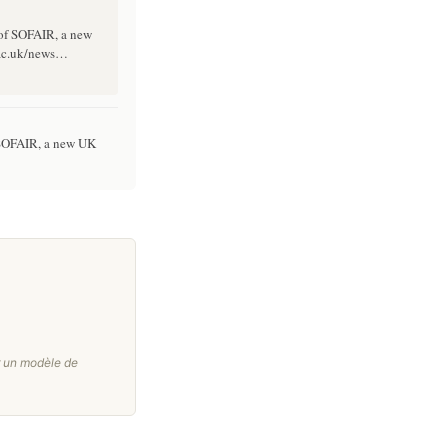
 of SOFAIR, a new
.ac.uk/news…
 SOFAIR, a new UK
r un modèle de