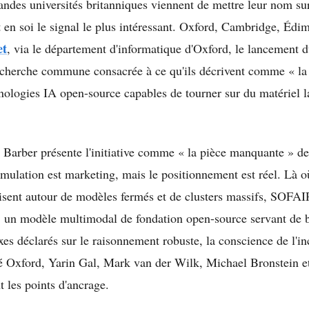
andes universités britanniques viennent de mettre leur nom s
est en soi le signal le plus intéressant. Oxford, Cambridge, É
et
, via le département d'informatique d'Oxford, le lancemen
echerche commune consacrée à ce qu'ils décrivent comme « la
nologies IA open-source capables de tourner sur du matériel 
 Barber présente l'initiative comme « la pièce manquante » d
mulation est marketing, mais le positionnement est réel. Là où
isent autour de modèles fermés et de clusters massifs, SOFAI
 : un modèle multimodal de fondation open-source servant de b
xes déclarés sur le raisonnement robuste, la conscience de l'in
ôté Oxford, Yarin Gal, Mark van der Wilk, Michael Bronstein 
 les points d'ancrage.