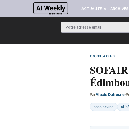
ACTUALITÉ IA
ARCHIVES
CS.OX.AC.UK
DÉTEC
SOFAIR 
Édimbour
Par
Alexis Dufresne
·
P
open source
ai in