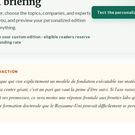
 briefing
Test the personali
r, choose the topics, companies, and experts
you, and preview your personalized edition
nything.
 your custom edition · eligible readers reserve
unding rate
DACTION
ue qui vise explicitement un modèle de fondation exécutable sur matér
a center géant, c'est un pari qui vaut la peine d'être suivi. Si l'axe rai
ent ses promesses, ce sera moins une réponse frontale aux frontier labs 
e formation doctorale que le Royaume-Uni pouvait difficilement se per