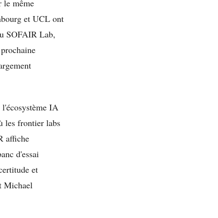
ur le même
dimbourg et UCL ont
t du SOFAIR Lab,
 prochaine
largement
e l'écosystème IA
 les frontier labs
R affiche
anc d'essai
certitude et
et Michael