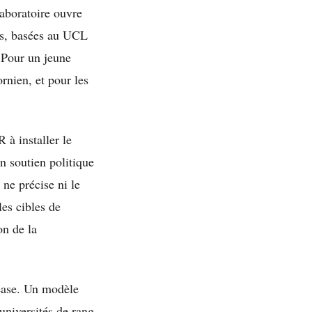
laboratoire ouvre
rés, basées au UCL
 Pour un jeune
ornien, et pour les
 à installer le
n soutien politique
ne précise ni le
les cibles de
on de la
lease. Un modèle
universités de rang