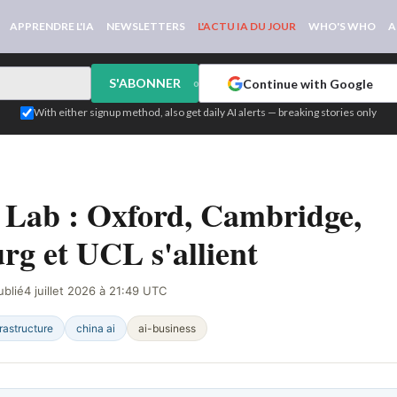
APPRENDRE L'IA
NEWSLETTERS
L'ACTU IA DU JOUR
WHO'S WHO
A
S'ABONNER
Continue with Google
or
With either signup method, also get daily AI alerts — breaking stories only
TÉ SUR LE WEB
Lab : Oxford, Cambridge,
g et UCL s'allient
ublié
4 juillet 2026 à 21:49 UTC
frastructure
china ai
ai-business