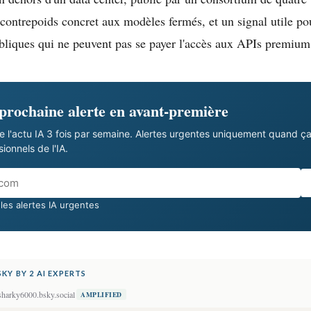
 contrepoids concret aux modèles fermés, et un signal utile po
liques qui ne peuvent pas se payer l'accès aux APIs premium
 prochaine alerte en avant-première
e l'actu IA 3 fois par semaine. Alertes urgentes uniquement quand ç
onnels de l'IA.
les alertes IA urgentes
KY BY 2 AI EXPERTS
harky6000.bsky.social
AMPLIFIED