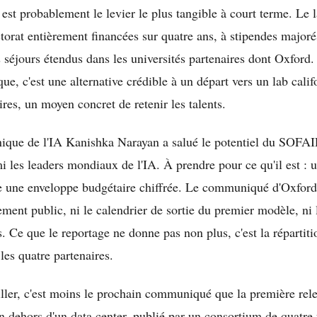
 est probablement le levier le plus tangible à court terme. Le 
torat entièrement financées sur quatre ans, à stipendes majo
 séjours étendus dans les universités partenaires dont Oxford.
ue, c'est une alternative crédible à un départ vers un lab calif
ires, un moyen concret de retenir les talents.
nique de l'IA Kanishka Narayan a salué le potentiel du SOFAIR
les leaders mondiaux de l'IA. À prendre pour ce qu'il est : u
e une enveloppe budgétaire chiffrée. Le communiqué d'Oxford 
ment public, ni le calendrier de sortie du premier modèle, ni 
 Ce que le reportage ne donne pas non plus, c'est la répartiti
les quatre partenaires.
eiller, c'est moins le prochain communiqué que la première re
en dehors d'un data center, publié par un consortium de quatre 