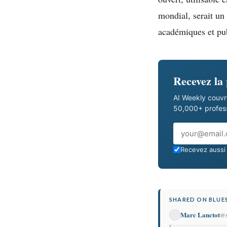
mondial, serait un
académiques et pub
Recevez la
AI Weekly couvr
50,000+ professi
Email
Recevez aussi 
SHARED ON BLUES
Marc Lanctot
@s