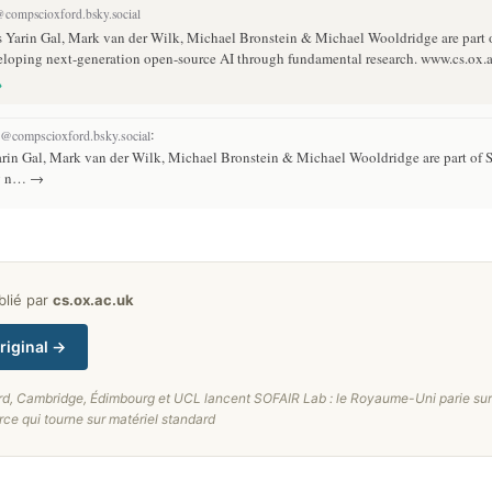
compscioxford.bsky.social
s Yarin Gal, Mark van der Wilk, Michael Bronstein & Michael Wooldridge are part
veloping next-generation open-source AI through fundamental research. www.cs.ox
→
:
@compscioxford.bsky.social
arin Gal, Mark van der Wilk, Michael Bronstein & Michael Wooldridge are part of
ng n… →
ublié par
cs.ox.ac.uk
original →
rd, Cambridge, Édimbourg et UCL lancent SOFAIR Lab : le Royaume-Uni parie su
ce qui tourne sur matériel standard