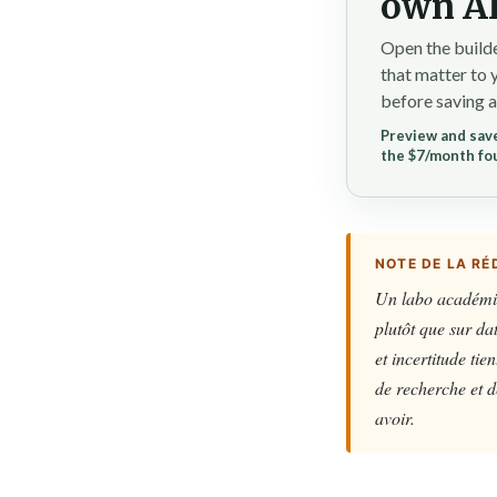
own AI
Open the builde
that matter to 
before saving a
Preview and save
the $7/month fo
NOTE DE LA RÉ
Un labo académiq
plutôt que sur dat
et incertitude ti
de recherche et d
avoir.