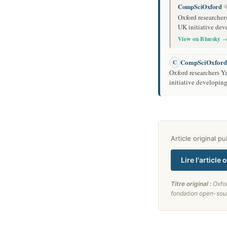
CompSciOxford
@
Oxford researcher
UK initiative de
View on Bluesky 
CompSciOxford
C
Oxford researchers Y
initiative developi
Article original p
Lire l'article 
Titre original :
Oxfo
fondation open-sour