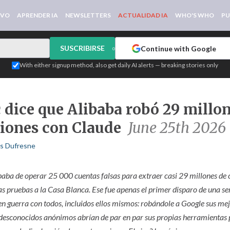
IVO
APRENDER IA
NEWSLETTERS
ACTUALIDAD IA
WHO'S WHO
PU
SUSCRIBIRSE
Continue with Google
or
With either signup method, also get daily AI alerts — breaking stories only
 dice que Alibaba robó 29 millo
iones con Claude
June 25th 2026
is Dufresne
baba de operar 25 000 cuentas falsas para extraer casi 29 millones de
las pruebas a la Casa Blanca. Ese fue apenas el primer disparo de una s
en guerra con todos, incluidos ellos mismos: robándole a Google sus me
esconocidos anónimos abrían de par en par sus propias herramientas 