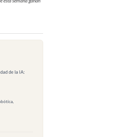
que esta semana ganan
dad de la IA:
obótica,