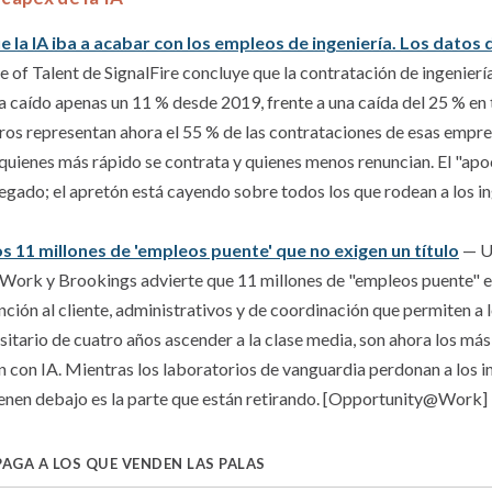
e la IA iba a acabar con los empleos de ingeniería. Los datos 
e of Talent de SignalFire concluye que la contratación de ingenierí
a caído apenas un 11 % desde 2019, frente a una caída del 25 % en 
eros representan ahora el 55 % de las contrataciones de esas empres
 quienes más rápido se contrata y quienes menos renuncian. El "apo
legado; el apretón está cayendo sobre todos los que rodean a los i
os 11 millones de 'empleos puente' que no exigen un título
— Un
rk y Brookings advierte que 11 millones de "empleos puente" en
ción al cliente, administrativos y de coordinación que permiten a 
rsitario de cuatro años ascender a la clase media, son ahora los más
 con IA. Mientras los laboratorios de vanguardia perdonan a los in
ienen debajo es la parte que están retirando. [Opportunity@Work]
PAGA A LOS QUE VENDEN LAS PALAS