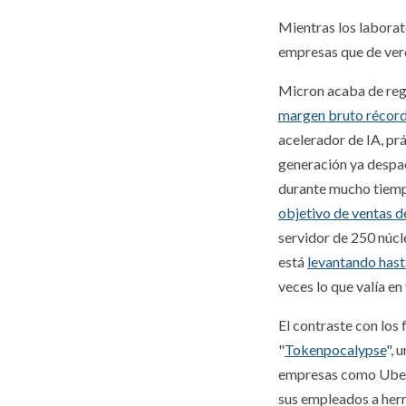
Mientras los laborat
empresas que de verd
Micron acaba de regi
margen bruto récord
acelerador de IA, p
generación ya despa
durante mucho tiempo
objetivo de ventas d
servidor de 250 núc
está
levantando hast
veces lo que valía en
El contraste con los
"
Tokenpocalypse
", 
empresas como Uber 
sus empleados a her