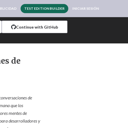
BLICIDAD
TEST EDITION BUILDER
INICIAR SESIÓN
Continue with GitHub
nes de
 conversaciones de
emana que los
jores mentes de
para desarrolladores y