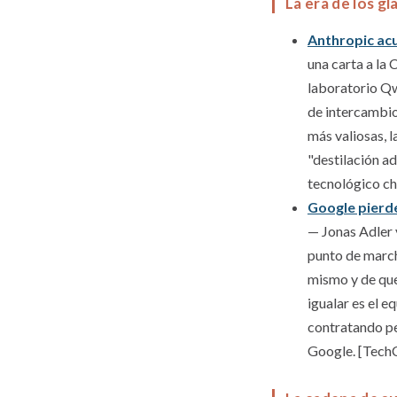
La era de los g
Anthropic acu
una carta a la
laboratorio Qw
de intercambio
más valiosas, 
"destilación a
tecnológico c
Google pierde
— Jonas Adler 
punto de march
mismo y de que
igualar es el e
contratando pe
Google. [Tech