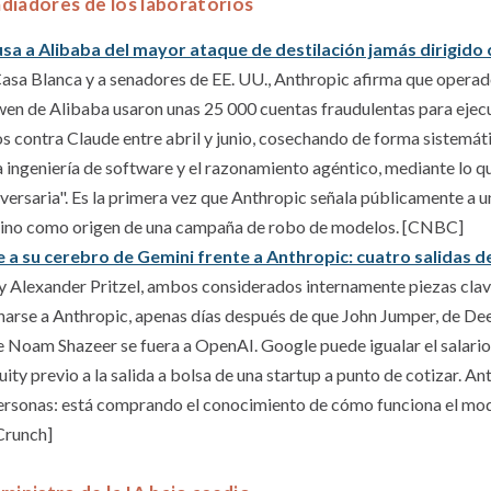
ladiadores de los laboratorios
sa a Alibaba del mayor ataque de destilación jamás dirigido
 Casa Blanca y a senadores de EE. UU., Anthropic afirma que operad
en de Alibaba usaron unas 25 000 cuentas fraudulentas para ejecu
s contra Claude entre abril y junio, cosechando de forma sistemát
la ingeniería de software y el razonamiento agéntico, mediante lo 
dversaria". Es la primera vez que Anthropic señala públicamente a u
hino como origen de una campaña de robo de modelos. [CNBC]
 a su cerebro de Gemini frente a Anthropic: cuatro salidas de
y Alexander Pritzel, ambos considerados internamente piezas clav
arse a Anthropic, apenas días después de que John Jumper, de Dee
 Noam Shazeer se fuera a OpenAI. Google puede igualar el salario
quity previo a la salida a bolsa de una startup a punto de cotizar. An
rsonas: está comprando el conocimiento de cómo funciona el mod
Crunch]