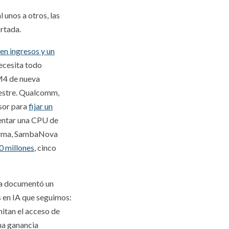
unos a otros, las
rtada.
en ingresos y un
necesita todo
M4 de nueva
mestre. Qualcomm,
sor para
fijar un
entar una CPU de
forma, SambaNova
0 millones
, cinco
ia documentó un
s en IA que seguimos:
itan el acceso de
na ganancia