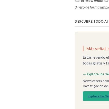
con la fecha límite e
dinero de forma limpi
DESCUBRE TODO AI
Más señal, 
Estás leyendo el
todas gratis y fá
→ Explora los 1
Newsletters sema
Investigación de 
Explora los 1