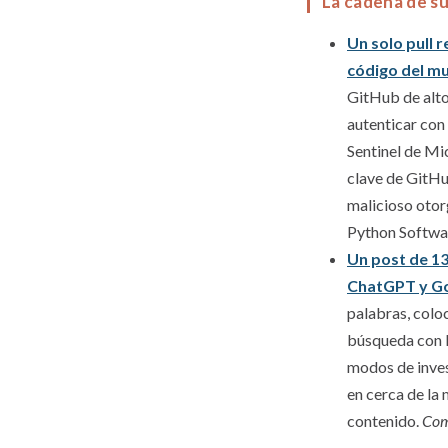
La cadena de su
Un solo pull 
código del m
GitHub de alto
autenticar con
Sentinel de Mi
clave de GitHu
malicioso otor
Python Softwa
Un post de 13
ChatGPT y G
palabras, colo
búsqueda con I
modos de inves
en cerca de la 
contenido.
Com