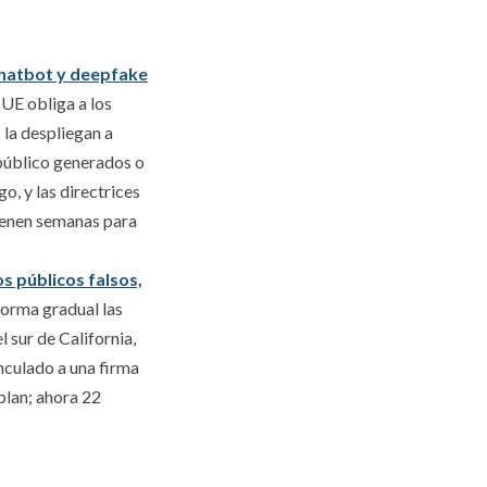
 chatbot y deepfake
 UE obliga a los
 la despliegan a
s público generados o
o, y las directrices
tienen semanas para
s públicos falsos,
forma gradual las
l sur de California,
nculado a una firma
 plan; ahora 22