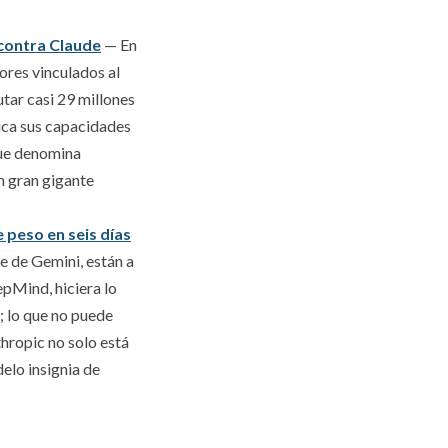
 contra Claude
— En
ores vinculados al
tar casi 29 millones
ica sus capacidades
que denomina
n gran gigante
 peso en seis días
e de Gemini, están a
pMind, hiciera lo
; lo que no puede
thropic no solo está
elo insignia de