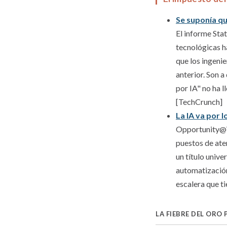
Se suponía qu
El informe Stat
tecnológicas h
que los ingeni
anterior. Son a
por IA" no ha l
[TechCrunch]
La IA va por l
Opportunity@Wo
puestos de aten
un título unive
automatización
escalera que t
LA FIEBRE DEL ORO 