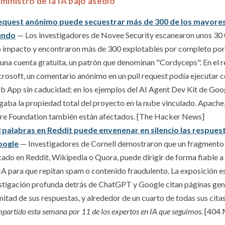
ministro de la IA bajo asedio
request anónimo puede secuestrar más de 300 de los mayores
undo
— Los investigadores de Novee Security escanearon unos 30 
 impacto y encontraron más de 300 explotables por completo por 
 una cuenta gratuita, un patrón que denominan "Cordyceps". En el 
crosoft, un comentario anónimo en un pull request podía ejecutar 
b App sin caducidad; en los ejemplos del AI Agent Dev Kit de Goog
gaba la propiedad total del proyecto en la nube vinculado. Apache,
re Foundation también están afectados. [The Hacker News]
 palabras en Reddit puede envenenar en silencio las respuest
oogle
— Investigadores de Cornell demostraron que un fragmento
cado en Reddit, Wikipedia o Quora, puede dirigir de forma fiable a
A para que repitan spam o contenido fraudulento. La exposición es 
tigación profunda detrás de ChatGPT y Google citan páginas gen
mitad de sus respuestas, y alrededor de un cuarto de todas sus cita
partido esta semana por 11 de los expertos en IA que seguimos.
[404 