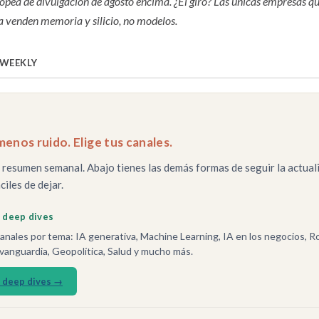
uropea de divulgación de agosto encima. ¿El giro? Las únicas empresas 
a venden memoria y silicio, no modelos.
 WEEKLY
menos ruido. Elige tus canales.
 resumen semanal. Abajo tienes las demás formas de seguir la actuali
ciles de dejar.
6 deep dives
nales por tema: IA generativa, Machine Learning, IA en los negocios, R
vanguardia, Geopolítica, Salud y mucho más.
6 deep dives →