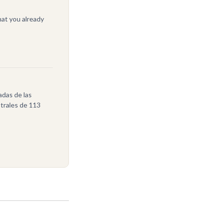
at you already
adas de las
trales de 113