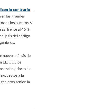
dicen lo contrario
—
a en las grandes
todos los puestos, y
as, frente al 46 %
calipsis del código
ngenieros.
 nuevo análisis de
 EE. UU., los
los trabajadores sin
 expuestos a la
genieros senior, la