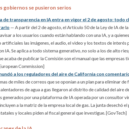
os gobiernos se pusieron serios
a de transparencia en IA entra en vigor el 2 de agosto: todo
rarlo
— A partir del 2 de agosto, el Artículo 50 de la Ley de IA de la
visar a los usuarios cuando están hablando con una IA, y a quienes
artificiales las imágenes, el audio, el video y los textos de interé
 IA. Se aplica a todo sistema generativo, no solo a los de alto riesg
ue acaba de publicar la Comisión son el manual que las empresas 
[European Commission]
inundó a los reguladores del aire de California con comentario
as de miles de correos que se oponían a un plan para eliminar de 
calentadores de agua a gas llegaron al distrito de calidad del aire de
s generados por una plataforma de IA operada por un consultor vi
incluyen a la matriz de la empresa local de gas. La junta desechó el
tatales y locales piden al fiscal general que investigue. [GovTech]
 capex de la IA