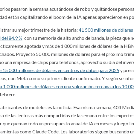
orios pasaron la semana acusándose de robo y quitándose personal 
ad están capitalizando el boom de la IA apenas aparecieron en po
strar su mejor trimestre de la historia:
41 500 millones de dólares 
 del 84,9 %
, con su memoria de alto ancho de banda, la pieza que 
rácticamente agotada y más de 1 000 millones de dólares de la HB
chados. Proyectó 50 000 millones de dólares para el próximo tri
 una empresa de chips para teléfonos, aprovechó su día del inver
e 15 000 millones de dólares en centros de datos para 2029
y pres
leos, con Meta como su primer cliente confirmado. Y, según se in
a 1 000 millones de dólares con una valoración cercana a los 10 00
 febrero.
 fabricantes de modelos es la noticia. Esa misma semana, 404 Med
una de las lecturas más compartidas de la semana entre los experto
que queman todo un presupuesto anual de IA en meses y luego lim
ramientas como Claude Code. Los laboratorios siguen buscando u