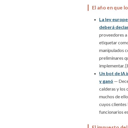
El año en que l
La ley europe
deberá decla
proveedores a a
etiquetar como 
manipulados con
preliminares q
implementar. 
Un bot de IA 
y ganó
— Decen
calderas y los 
muchos de ello
cuyos clientes 
funcionarios es
El impuesto del