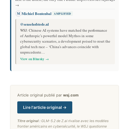
→
Michiel Bontenbal
M
AMPLIFIED
@sensehofstede.nl
WSJ: Chinese AI systems have matched the performance
of Anthropic’s powerful model Mythos in some
cybersecurity scenarios, a development poised to reset the
global tech race – ‘China’s advances coincide with
unprecedente…
View on Bluesky →
Article original publié par
wsj.com
Lire l'article original →
Titre original :
GLM-5.2 de Z.ai rivalise avec les modèles
frontier américains en cybersécurité, le WSJ questionne