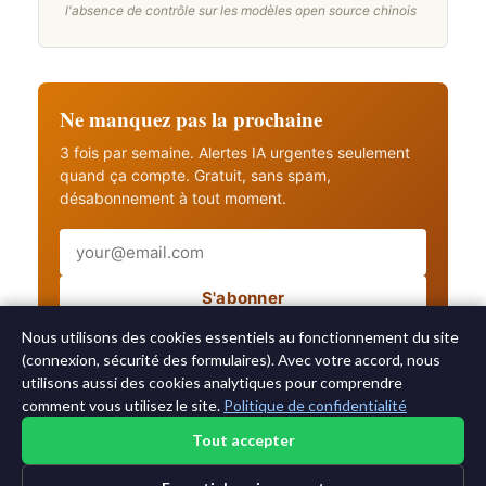
l'absence de contrôle sur les modèles open source chinois
Ne manquez pas la prochaine
3 fois par semaine. Alertes IA urgentes seulement
quand ça compte. Gratuit, sans spam,
désabonnement à tout moment.
Email
S'abonner
Recevez aussi les alertes IA urgentes
Nous utilisons des cookies essentiels au fonctionnement du site
(connexion, sécurité des formulaires). Avec votre accord, nous
utilisons aussi des cookies analytiques pour comprendre
comment vous utilisez le site.
Politique de confidentialité
Tout accepter
©2015-2026 AI News Weekly |
Actualité IA
|
Archives
|