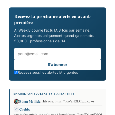
Recevez la prochaine alerte en avant-
première
AI Weekly couvre l'actu IA 3 fois par semaine.
Alertes urgentes uniquement quand ça compte.
50,000+ professionnels de l'IA.
Email
S'abonner
Recevez aussi les alertes IA urgentes
SHARED ON BLUESKY BY 3 AI EXPERTS
Ethan Mollick
:
This one. https://t.co/eHQLOkzdRc →
Chubby
:
C
here is the article, the only one i found: https://t.co/Xt1AtjDAQS