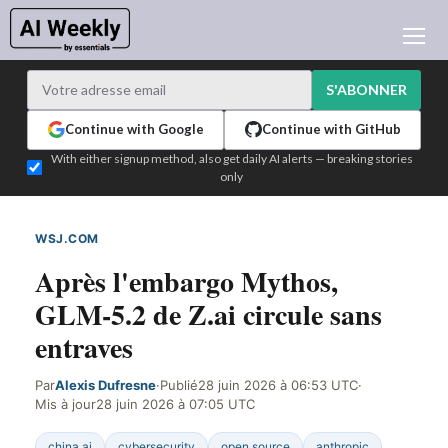
ACTUALITÉ IA
ARCHIVES
S'ABONNER
APPRENDRE L'IA
Continue with Google
Continue with GitHub
NEWSLETTERS
With either signup method, also get daily AI alerts — breaking stories
only
L'ACTU IA DU JOUR
WHO'S WHO
WSJ.COM
DÉTECTÉ SUR LE WEB
ANNONCEURS
Après l'embargo Mythos,
TEST EDITION BUILDER
GLM-5.2 de Z.ai circule sans
CONNEXION
entraves
Par
Alexis Dufresne
·
Publié
28 juin 2026 à 06:53 UTC
·
Mis à jour
28 juin 2026 à 07:05 UTC
china ai
cybersecurity
open source
anthropic