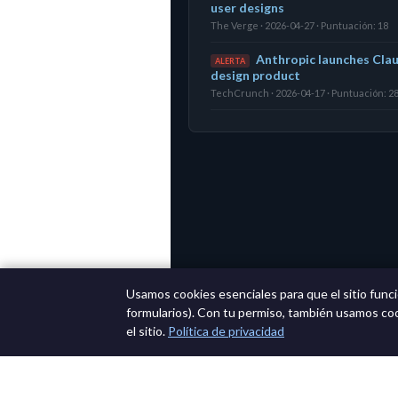
user designs
The Verge · 2026-04-27 · Puntuación: 18
Anthropic launches Clau
ALERTA
design product
TechCrunch · 2026-04-17 · Puntuación: 2
Usamos cookies esenciales para que el sitio funci
formularios). Con tu permiso, también usamos co
el sitio.
Política de privacidad