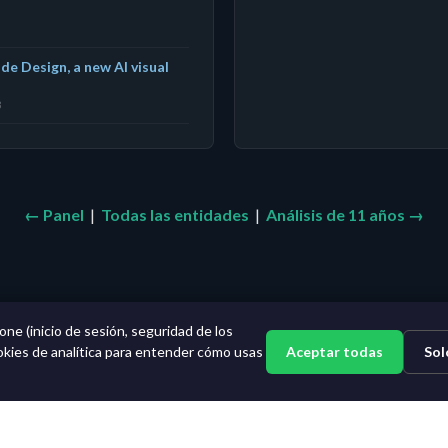
de Design, a new AI visual
8
← Panel
|
Todas las entidades
|
Análisis de 11 años →
one (inicio de sesión, seguridad de los
Aceptar todas
Sol
okies de analítica para entender cómo usas