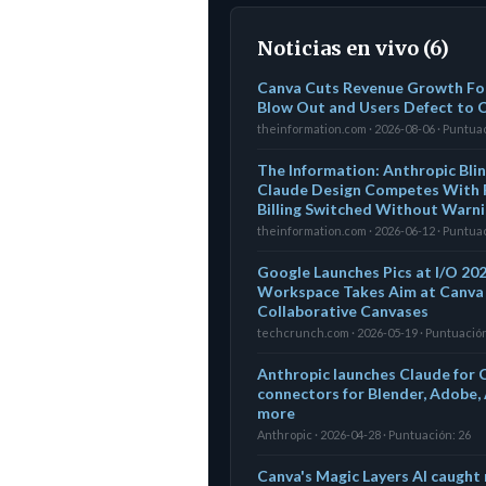
Noticias en vivo (6)
Canva Cuts Revenue Growth For
Blow Out and Users Defect to
theinformation.com · 2026-08-06 · Puntuac
The Information: Anthropic Bli
Claude Design Competes With F
Billing Switched Without Warn
theinformation.com · 2026-06-12 · Puntuac
Google Launches Pics at I/O 202
Workspace Takes Aim at Canva 
Collaborative Canvases
techcrunch.com · 2026-05-19 · Puntuación
Anthropic launches Claude for
connectors for Blender, Adobe,
more
Anthropic · 2026-04-28 · Puntuación: 26
Canva's Magic Layers AI caught r