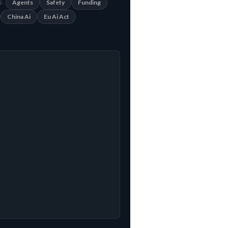
Agents
Safety
Funding
:
China Ai
Eu Ai Act