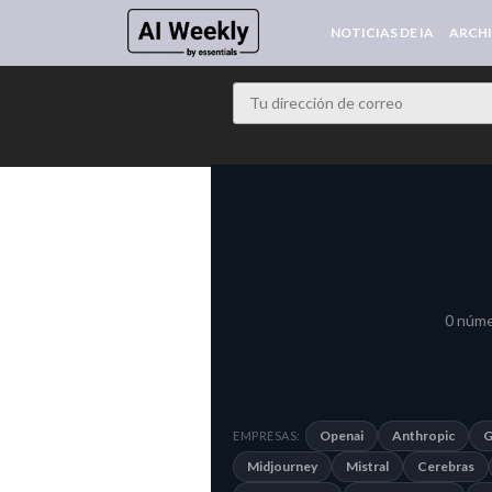
NOTICIAS DE IA
ARCH
0 núme
Openai
Anthropic
G
EMPRESAS:
Midjourney
Mistral
Cerebras