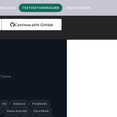
BLICIDAD
TEST EDITION BUILDER
INICIAR SESIÓN
Continue with GitHub
 Canva.
Xai
Amazon
Perplexity
Dario Amodei
Elon Musk