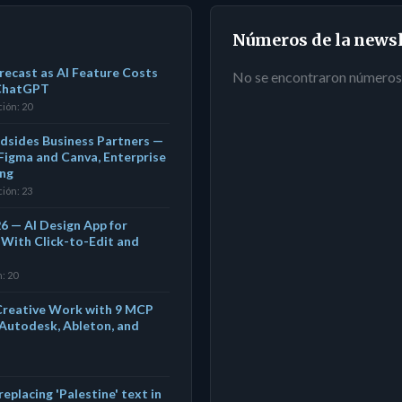
Números de la newsl
ecast as AI Feature Costs
No se encontraron números 
 ChatGPT
ión: 20
ndsides Business Partners —
igma and Canva, Enterprise
ing
ión: 23
6 — AI Design App for
With Click-to-Edit and
: 20
 Creative Work with 9 MCP
 Autodesk, Ableton, and
eplacing 'Palestine' text in