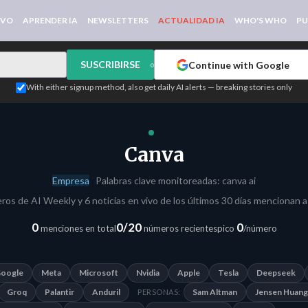
IVO
APRENDER IA
NEWSLETTERS
ACTUALIDAD IA
WHO'S WHO
PU
SUSCRIBIRSE
Continue with Google
or
With either signup method, also get daily AI alerts — breaking stories only
Canva
Empresa
Palabras clave monitoreadas: canva ai
ros de AI Weekly y 6 noticias en vivo de los últimos 30 días mencionan a
0
0/20
0
menciones en total
números recientes
pico
/número
oogle
Meta
Microsoft
Nvidia
Apple
Tesla
Deepseek
Groq
Palantir
Anduril
Sam Altman
Jensen Huang
PERSONAS: