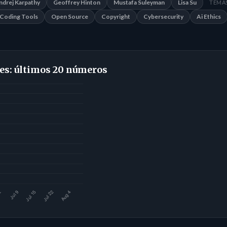
ndrej Karpathy
Geoffrey Hinton
Mustafa Suleyman
Lisa Su
TEMAS
Coding Tools
Open Source
Copyright
Cybersecurity
Ai Ethics
es: últimos 20 números