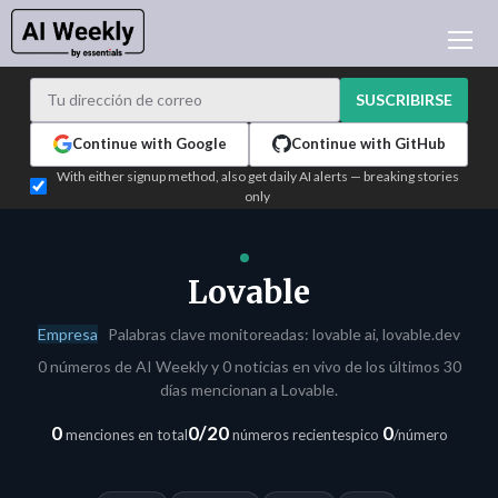
NOTICIAS DE IA
ARCHIVO
SUSCRIBIRSE
APRENDER IA
Continue with Google
Continue with GitHub
NEWSLETTERS
With either signup method, also get daily AI alerts — breaking stories
only
ACTUALIDAD IA
WHO'S WHO
PUBLICIDAD
Lovable
TEST EDITION BUILDER
Empresa
Palabras clave monitoreadas: lovable ai, lovable.dev
INICIAR SESIÓN
0 números de AI Weekly y 0 noticias en vivo de los últimos 30
días mencionan a Lovable.
0
0/20
0
menciones en total
números recientes
pico
/número