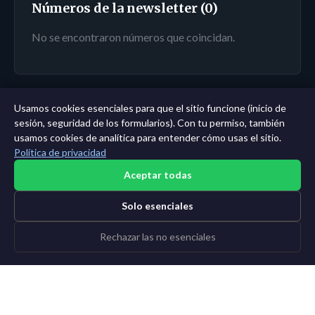
Números de la newsletter (0)
No se encontraron números que coincidan.
Usamos cookies esenciales para que el sitio funcione (inicio de
← Panel
|
Todas las entidades
|
Análisis de 11 años →
sesión, seguridad de los formularios). Con tu permiso, también
usamos cookies de analítica para entender cómo usas el sitio.
Política de privacidad
Aceptar todas
Solo esenciales
Rechazar las no esenciales