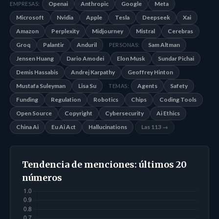
Openai
Anthropic
Google
Meta
EMPRESAS:
Microsoft
Nvidia
Apple
Tesla
Deepseek
Xai
Amazon
Perplexity
Midjourney
Mistral
Cerebras
Groq
Palantir
Anduril
Sam Altman
PERSONAS:
Jensen Huang
Dario Amodei
Elon Musk
Sundar Pichai
Demis Hassabis
Andrej Karpathy
Geoffrey Hinton
Mustafa Suleyman
Lisa Su
Agents
Safety
TEMAS:
Funding
Regulation
Robotics
Chips
Coding Tools
Open Source
Copyright
Cybersecurity
Ai Ethics
China Ai
Eu Ai Act
Hallucinations
Las 113 →
Tendencia de menciones: últimos 20
números