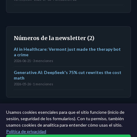
Números de la newsletter (2)
AI in Healthcare: Vermont just made the therapy bot
a crime
2026-06-21 · 3 menciones
Generative AI: DeepSeek's 75% cut rewrites the cost
math
2026-05-26 · 1 menciones
Usamos cookies esenciales para que el sitio funcione (inicio de
← Panel
|
Todas las entidades
|
Análisis de 11 años →
sesión, seguridad de los formularios). Con tu permiso, también
usamos cookies de analítica para entender cómo usas el sitio.
Política de privacidad