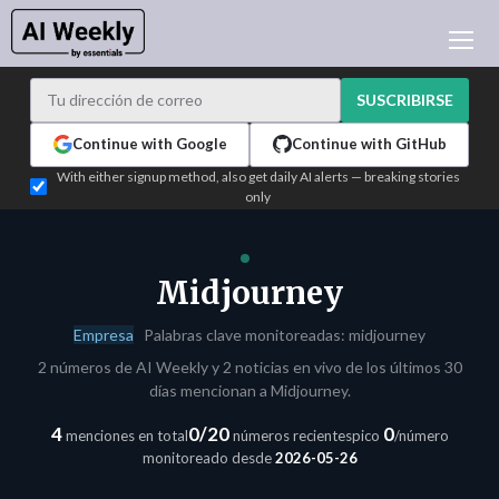
NOTICIAS DE IA
ARCHIVO
SUSCRIBIRSE
APRENDER IA
Continue with Google
Continue with GitHub
NEWSLETTERS
With either signup method, also get daily AI alerts — breaking stories
only
ACTUALIDAD IA
WHO'S WHO
PUBLICIDAD
Midjourney
TEST EDITION BUILDER
Empresa
Palabras clave monitoreadas: midjourney
INICIAR SESIÓN
2 números de AI Weekly y 2 noticias en vivo de los últimos 30
días mencionan a Midjourney.
4
0/20
0
menciones en total
números recientes
pico
/número
monitoreado desde
2026-05-26