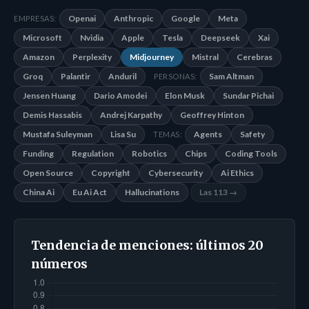
Openai
Anthropic
Google
Meta
EMPRESAS:
Microsoft
Nvidia
Apple
Tesla
Deepseek
Xai
Amazon
Perplexity
Midjourney
Mistral
Cerebras
Groq
Palantir
Anduril
Sam Altman
PERSONAS:
Jensen Huang
Dario Amodei
Elon Musk
Sundar Pichai
Demis Hassabis
Andrej Karpathy
Geoffrey Hinton
Mustafa Suleyman
Lisa Su
Agents
Safety
TEMAS:
Funding
Regulation
Robotics
Chips
Coding Tools
Open Source
Copyright
Cybersecurity
Ai Ethics
China Ai
Eu Ai Act
Hallucinations
Las 113 →
Tendencia de menciones: últimos 20
números