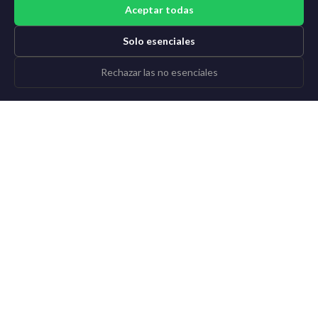
Aceptar todas
Solo esenciales
Rechazar las no esenciales
©2015-2026 AI News Weekly |
Noticias de IA
|
Archivo
|
Aprender IA
Iniciar sesión
|
Darse de baja