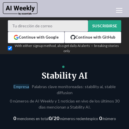
NOTICIAS DE IA
ARCHIVO
SUSCRIBIRSE
APRENDER IA
Continue with Google
Continue with GitHub
NEWSLETTERS
With either signup method, also get daily AI alerts — breaking stories
only
ACTUALIDAD IA
WHO'S WHO
PUBLICIDAD
Stability AI
TEST EDITION BUILDER
Empresa
Palabras clave monitoreadas: stability ai, stable
INICIAR SESIÓN
diffusion
0 números de AI Weekly y 1 noticias en vivo de los últimos 30
días mencionan a Stability AI.
0
0/20
0
menciones en total
números recientes
pico
/número