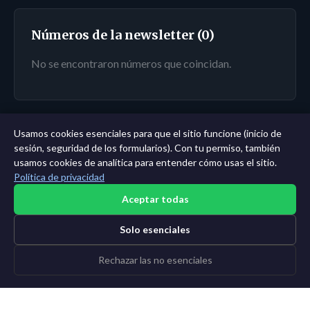
Números de la newsletter (0)
No se encontraron números que coincidan.
Usamos cookies esenciales para que el sitio funcione (inicio de
← Panel
|
Todas las entidades
|
Análisis de 11 años →
sesión, seguridad de los formularios). Con tu permiso, también
usamos cookies de analítica para entender cómo usas el sitio.
Política de privacidad
Aceptar todas
Solo esenciales
Rechazar las no esenciales