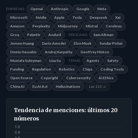
Openai
Anthropic
Google
Meta
EMPRESAS:
Microsoft
Nvidia
Apple
Tesla
Deepseek
Xai
Amazon
Perplexity
Midjourney
Mistral
Cerebras
Groq
Palantir
Anduril
Sam Altman
PERSONAS:
Jensen Huang
Dario Amodei
Elon Musk
Sundar Pichai
Demis Hassabis
Andrej Karpathy
Geoffrey Hinton
Mustafa Suleyman
Lisa Su
Agents
Safety
TEMAS:
Funding
Regulation
Robotics
Chips
Coding Tools
Open Source
Copyright
Cybersecurity
Ai Ethics
China Ai
Eu Ai Act
Hallucinations
Las 113 →
Tendencia de menciones: últimos 20
números