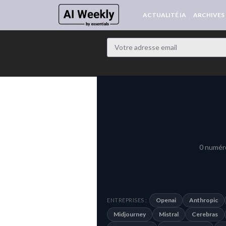
ACTUALITÉ IA
ARCHIVES
0 numéro
Openai
Anthropic
ENTREPRISES :
Midjourney
Mistral
Cerebras