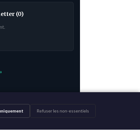
etter (0)
nt.
→
 uniquement
Refuser les non-essentiels