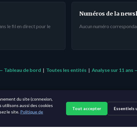
Numéros de la newsl
 le fil en direct pour le
Aucun numéro corresponda
← Tableau de bord
|
Toutes les entités
|
Analyse sur 11 ans 
nnement du site (connexion,
s utilisons aussi des cookies
Tout accepter
Essentiels
ez le site.
Politique de