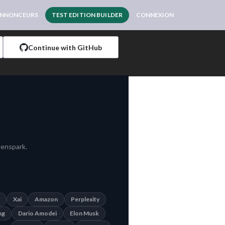
NNONCEURS
TEST EDITION BUILDER
CONNEXION
Continue with GitHub
Genspark.
Xai
Amazon
Perplexity
ng
Dario Amodei
Elon Musk