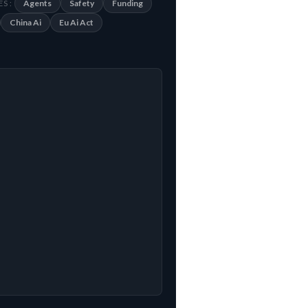
Agents
Safety
Funding
S :
China Ai
Eu Ai Act