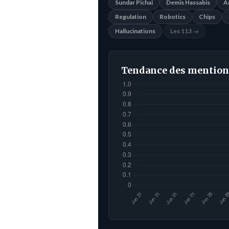
Sundar Pichai
Demis Hassabis
A
Regulation
Robotics
Chips
Hallucinations
Les 113 →
Tendance des mention