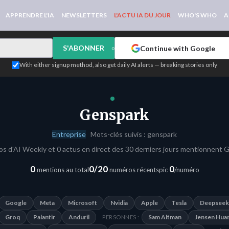
APPRENDRE L'IA
NEWSLETTERS
L'ACTU IA DU JOUR
WHO'S WHO
A
S'ABONNER
Continue with Google
or
With either signup method, also get daily AI alerts — breaking stories only
Genspark
Entreprise
Mots-clés suivis : genspark
s d'AI Weekly et 0 actus en direct des 30 derniers jours mentionnent 
0
0/20
0
mentions au total
numéros récents
pic
/numéro
Google
Meta
Microsoft
Nvidia
Apple
Tesla
Deepseek
Groq
Palantir
Anduril
Sam Altman
Jensen Hua
PERSONNES :