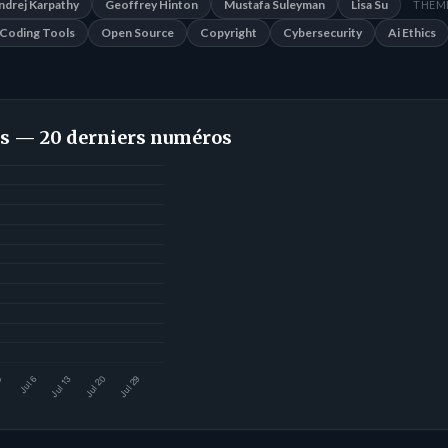
ndrej Karpathy
Geoffrey Hinton
Mustafa Suleyman
Lisa Su
THÈME
Coding Tools
Open Source
Copyright
Cybersecurity
Ai Ethics
s — 20 derniers numéros