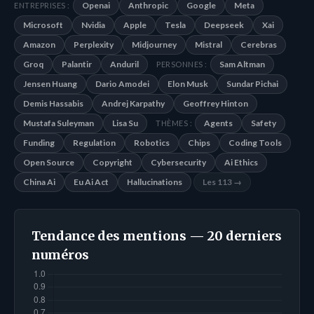
Openai
Anthropic
Google
Meta
ENTREPRISES :
Microsoft
Nvidia
Apple
Tesla
Deepseek
Xai
Amazon
Perplexity
Midjourney
Mistral
Cerebras
Groq
Palantir
Anduril
Sam Altman
PERSONNES :
Jensen Huang
Dario Amodei
Elon Musk
Sundar Pichai
Demis Hassabis
Andrej Karpathy
Geoffrey Hinton
Mustafa Suleyman
Lisa Su
Agents
Safety
THÈMES :
Funding
Regulation
Robotics
Chips
Coding Tools
Open Source
Copyright
Cybersecurity
Ai Ethics
China Ai
Eu Ai Act
Hallucinations
Les 113 →
Tendance des mentions — 20 derniers
numéros