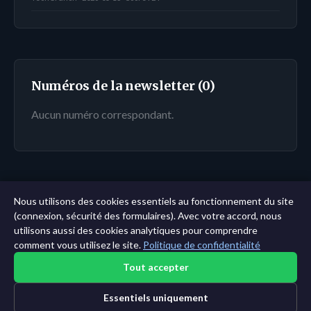
Numéros de la newsletter (0)
Aucun numéro correspondant.
← Tableau de bord
|
Toutes les entités
|
Analyse sur
Nous utilisons des cookies essentiels au fonctionnement du site
11 ans →
(connexion, sécurité des formulaires). Avec votre accord, nous
utilisons aussi des cookies analytiques pour comprendre
comment vous utilisez le site.
Politique de confidentialité
Tout accepter
Essentiels uniquement