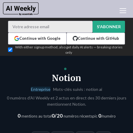
ACTUALITÉ IA
ARCHIVES
S'ABONNER
APPRENDRE L'IA
Continue with Google
Continue with GitHub
NEWSLETTERS
With either signup method, also get daily AI alerts — breaking stories
only
L'ACTU IA DU JOUR
WHO'S WHO
ANNONCEURS
Notion
TEST EDITION BUILDER
Entreprise
Mots-clés suivis : notion ai
CONNEXION
0 numéros d'AI Weekly et 2 actus en direct des 30 derniers jours
mentionnent Notion.
0
0/20
0
mentions au total
numéros récents
pic
/numéro