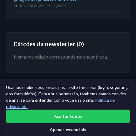
CNBC · 2026-04-28 · Pontuação: 28
Edições da newsletter (0)
Nenhuma edição correspondente encontrada.
Usamos cookies essenciais para o site funcionar (login, segurança
← Painel
|
Todas as entidades
|
Análise de 11 anos →
dos formulários). Com a sua permissão, também usamos cookies
de análise para entender como você usa o site.
Política de
privacidade
Aceitar todos
Apenas essenciais