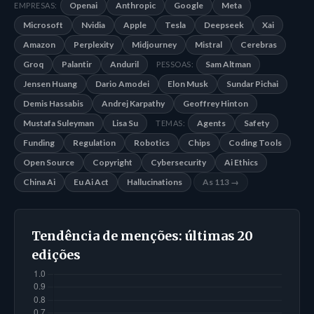
Openai
Anthropic
Google
Meta
EMPRESAS:
Microsoft
Nvidia
Apple
Tesla
Deepseek
Xai
Amazon
Perplexity
Midjourney
Mistral
Cerebras
Groq
Palantir
Anduril
Sam Altman
PESSOAS:
Jensen Huang
Dario Amodei
Elon Musk
Sundar Pichai
Demis Hassabis
Andrej Karpathy
Geoffrey Hinton
Mustafa Suleyman
Lisa Su
Agents
Safety
TEMAS:
Funding
Regulation
Robotics
Chips
Coding Tools
Open Source
Copyright
Cybersecurity
Ai Ethics
China Ai
Eu Ai Act
Hallucinations
As 113 →
Tendência de menções: últimas 20
edições