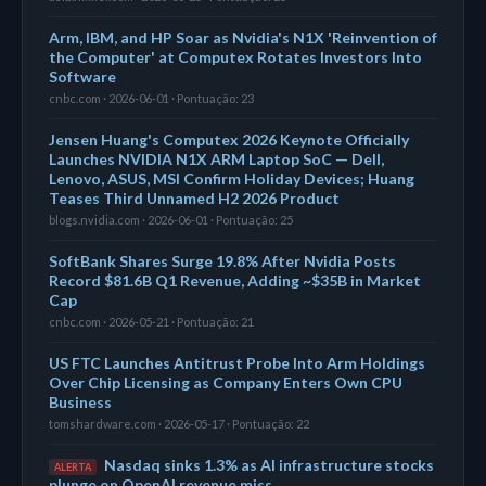
Arm, IBM, and HP Soar as Nvidia's N1X 'Reinvention of
the Computer' at Computex Rotates Investors Into
Software
cnbc.com · 2026-06-01 · Pontuação: 23
Jensen Huang's Computex 2026 Keynote Officially
Launches NVIDIA N1X ARM Laptop SoC — Dell,
Lenovo, ASUS, MSI Confirm Holiday Devices; Huang
Teases Third Unnamed H2 2026 Product
blogs.nvidia.com · 2026-06-01 · Pontuação: 25
SoftBank Shares Surge 19.8% After Nvidia Posts
Record $81.6B Q1 Revenue, Adding ~$35B in Market
Cap
cnbc.com · 2026-05-21 · Pontuação: 21
US FTC Launches Antitrust Probe Into Arm Holdings
Over Chip Licensing as Company Enters Own CPU
Business
tomshardware.com · 2026-05-17 · Pontuação: 22
Nasdaq sinks 1.3% as AI infrastructure stocks
ALERTA
plunge on OpenAI revenue miss