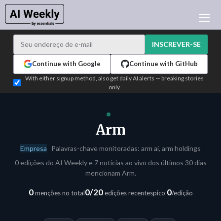
NOTÍCIAS DE IA
ARQUIVO
INSCREVER-SE
APRENDER IA
Continue with Google
Continue with GitHub
NEWSLETTERS
With either signup method, also get daily AI alerts — breaking stories
only
ATUALIDADE IA
WHO'S WHO
PUBLICIDADE
Arm
TEST EDITION BUILDER
Empresa
Palavras-chave monitoradas: arm ai, arm holdings
ENTRAR
0 edições do AI Weekly e 7 notícias ao vivo dos últimos 30 dias
mencionam Arm.
0
0/20
0
menções no total
edições recentes
pico
/edição