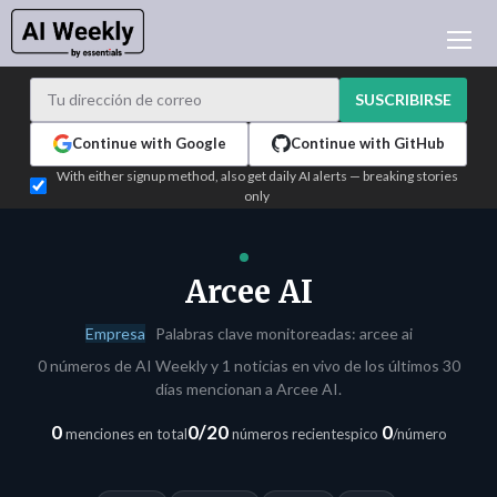
NOTICIAS DE IA
ARCHIVO
SUSCRIBIRSE
APRENDER IA
Continue with Google
Continue with GitHub
NEWSLETTERS
With either signup method, also get daily AI alerts — breaking stories
only
ACTUALIDAD IA
WHO'S WHO
PUBLICIDAD
Arcee AI
TEST EDITION BUILDER
Empresa
Palabras clave monitoreadas: arcee ai
INICIAR SESIÓN
0 números de AI Weekly y 1 noticias en vivo de los últimos 30
días mencionan a Arcee AI.
0
0/20
0
menciones en total
números recientes
pico
/número