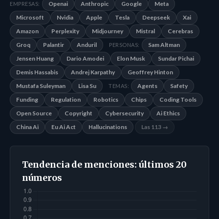
Openai
Anthropic
Google
Meta
EMPRESAS:
Microsoft
Nvidia
Apple
Tesla
Deepseek
Xai
Amazon
Perplexity
Midjourney
Mistral
Cerebras
Groq
Palantir
Anduril
Sam Altman
PERSONAS:
Jensen Huang
Dario Amodei
Elon Musk
Sundar Pichai
Demis Hassabis
Andrej Karpathy
Geoffrey Hinton
Mustafa Suleyman
Lisa Su
Agents
Safety
TEMAS:
Funding
Regulation
Robotics
Chips
Coding Tools
Open Source
Copyright
Cybersecurity
Ai Ethics
China Ai
Eu Ai Act
Hallucinations
Las 113 →
Tendencia de menciones: últimos 20
números