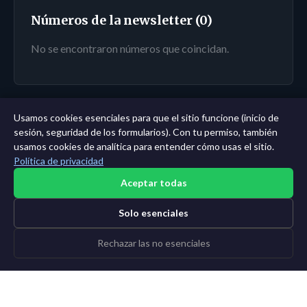
Números de la newsletter (0)
No se encontraron números que coincidan.
Usamos cookies esenciales para que el sitio funcione (inicio de
← Panel
|
Todas las entidades
|
Análisis de 11 años →
sesión, seguridad de los formularios). Con tu permiso, también
usamos cookies de analítica para entender cómo usas el sitio.
Política de privacidad
Aceptar todas
Solo esenciales
Rechazar las no esenciales