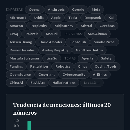
Openai
Anthropic
Google
Meta
EMPRESAS:
Microsoft
Nvidia
Apple
Tesla
Deepseek
Xai
Amazon
Perplexity
Midjourney
Mistral
Cerebras
Groq
Palantir
Anduril
Sam Altman
PERSONAS:
Jensen Huang
Dario Amodei
Elon Musk
Sundar Pichai
Demis Hassabis
Andrej Karpathy
Geoffrey Hinton
Mustafa Suleyman
Lisa Su
Agents
Safety
TEMAS:
Funding
Regulation
Robotics
Chips
Coding Tools
Open Source
Copyright
Cybersecurity
Ai Ethics
China Ai
Eu Ai Act
Hallucinations
Las 113 →
Tendencia de menciones: últimos 20
números