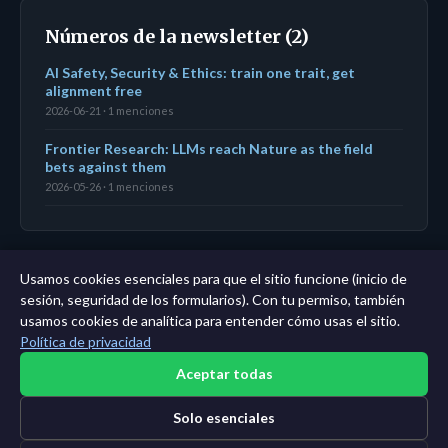
Números de la newsletter (2)
AI Safety, Security & Ethics: train one trait, get
alignment free
2026-06-21 · 1 menciones
Frontier Research: LLMs reach Nature as the field
bets against them
2026-05-26 · 1 menciones
Usamos cookies esenciales para que el sitio funcione (inicio de
← Panel
|
Todas las entidades
|
Análisis de 11 años →
sesión, seguridad de los formularios). Con tu permiso, también
usamos cookies de analítica para entender cómo usas el sitio.
Política de privacidad
Aceptar todas
Solo esenciales