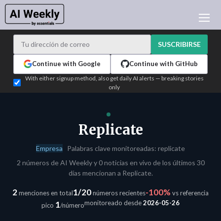
NOTICIAS DE IA
ARCHIVO
SUSCRIBIRSE
APRENDER IA
Continue with Google
Continue with GitHub
NEWSLETTERS
With either signup method, also get daily AI alerts — breaking stories
only
ACTUALIDAD IA
WHO'S WHO
PUBLICIDAD
Replicate
TEST EDITION BUILDER
Empresa
Palabras clave monitoreadas: replicate
INICIAR SESIÓN
2 números de AI Weekly y 0 noticias en vivo de los últimos 30
días mencionan a Replicate.
2
1/20
-100%
menciones en total
números recientes
vs referencia
monitoreado desde
2026-05-26
1
pico
/número