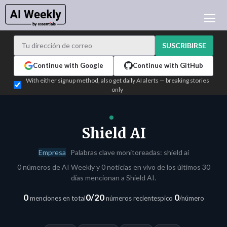
NOTICIAS DE IA
ARCHIVO
SUSCRIBIRSE
APRENDER IA
Continue with Google
Continue with GitHub
NEWSLETTERS
With either signup method, also get daily AI alerts — breaking stories
only
ACTUALIDAD IA
WHO'S WHO
PUBLICIDAD
Shield AI
TEST EDITION BUILDER
Empresa
Palabras clave monitoreadas: shield ai
INICIAR SESIÓN
0 números de AI Weekly y 0 noticias en vivo de los últimos 30
días mencionan a Shield AI.
0
0/20
0
menciones en total
números recientes
pico
/número