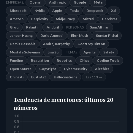
Openai
Anthropic
Google
Meta
EMPRESAS:
Microsoft
Nvidia
Apple
Tesla
Deepseek
Xai
Amazon
Perplexity
Midjourney
Mistral
Cerebras
Groq
Palantir
Anduril
Sam Altman
PERSONAS:
Jensen Huang
Dario Amodei
Elon Musk
Sundar Pichai
Demis Hassabis
Andrej Karpathy
Geoffrey Hinton
Mustafa Suleyman
Lisa Su
Agents
Safety
TEMAS:
Funding
Regulation
Robotics
Chips
Coding Tools
Open Source
Copyright
Cybersecurity
Ai Ethics
China Ai
Eu Ai Act
Hallucinations
Las 113 →
Tendencia de menciones: últimos 20
números