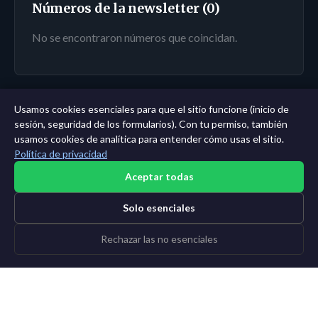
Números de la newsletter (0)
No se encontraron números que coincidan.
Usamos cookies esenciales para que el sitio funcione (inicio de
← Panel
|
Todas las entidades
|
Análisis de 11 años →
sesión, seguridad de los formularios). Con tu permiso, también
usamos cookies de analítica para entender cómo usas el sitio.
Política de privacidad
Aceptar todas
Solo esenciales
Rechazar las no esenciales