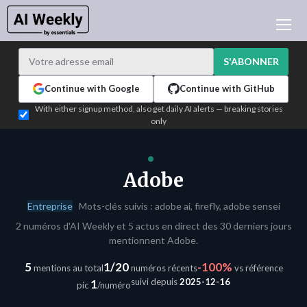
ACTUALITÉ IA
ARCHIVES
S'ABONNER
APPRENDRE L'IA
Continue with Google
Continue with GitHub
NEWSLETTERS
With either signup method, also get daily AI alerts — breaking stories
only
L'ACTU IA DU JOUR
WHO'S WHO
ANNONCEURS
Adobe
TEST EDITION BUILDER
Entreprise
Mots-clés suivis : adobe ai, firefly, adobe sensei
CONNEXION
2 numéros d'AI Weekly et 5 actus en direct des 30 derniers jours
mentionnent Adobe.
5
1/20
-100%
mentions au total
numéros récents
vs référence
suivi depuis
2025-12-16
1
pic
/numéro