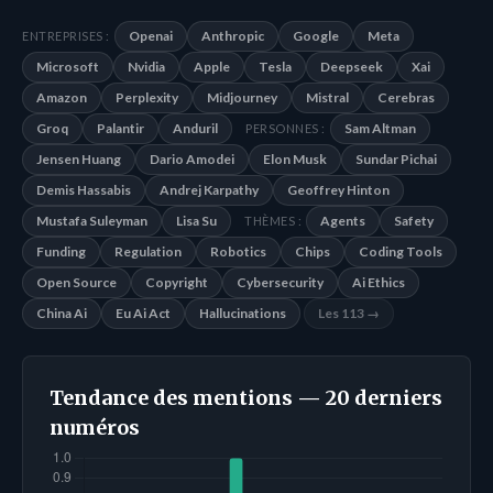
Openai
Anthropic
Google
Meta
ENTREPRISES :
Microsoft
Nvidia
Apple
Tesla
Deepseek
Xai
Amazon
Perplexity
Midjourney
Mistral
Cerebras
Groq
Palantir
Anduril
Sam Altman
PERSONNES :
Jensen Huang
Dario Amodei
Elon Musk
Sundar Pichai
Demis Hassabis
Andrej Karpathy
Geoffrey Hinton
Mustafa Suleyman
Lisa Su
Agents
Safety
THÈMES :
Funding
Regulation
Robotics
Chips
Coding Tools
Open Source
Copyright
Cybersecurity
Ai Ethics
China Ai
Eu Ai Act
Hallucinations
Les 113 →
Tendance des mentions — 20 derniers
numéros