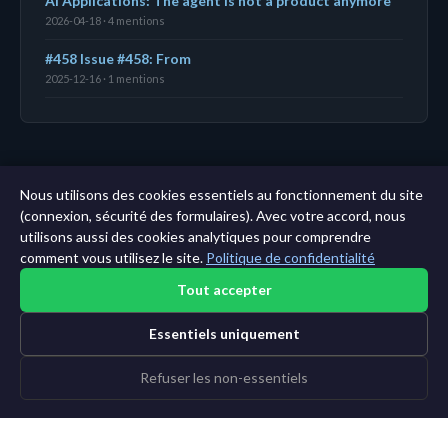
AI Applications: The agent is not a product anymore
2026-04-18 · 4 mentions
#458 Issue #458: From
2025-12-16 · 1 mentions
← Tableau de bord
|
Toutes les entités
|
Analyse sur
Nous utilisons des cookies essentiels au fonctionnement du site
11 ans →
(connexion, sécurité des formulaires). Avec votre accord, nous
utilisons aussi des cookies analytiques pour comprendre
comment vous utilisez le site.
Politique de confidentialité
Tout accepter
Essentiels uniquement
Refuser les non-essentiels