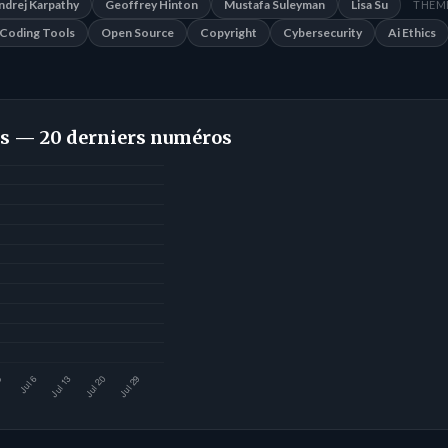
ndrej Karpathy
Geoffrey Hinton
Mustafa Suleyman
Lisa Su
THÈME
Coding Tools
Open Source
Copyright
Cybersecurity
Ai Ethics
s — 20 derniers numéros