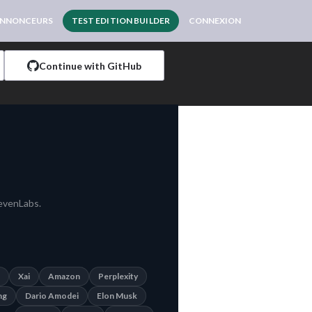
NNONCEURS
TEST EDITION BUILDER
CONNEXION
Continue with GitHub
levenLabs.
Xai
Amazon
Perplexity
ng
Dario Amodei
Elon Musk