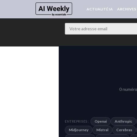
ACTUALITÉ IA
ARCHIVES
0 numéros
Openai
Anthropic
ENTREPRISES :
Midjourney
Mistral
Cerebras