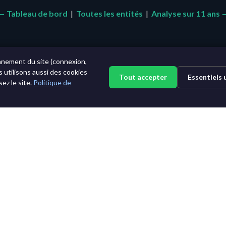
← Tableau de bord
|
Toutes les entités
|
Analyse sur 11 ans 
nnement du site (connexion,
s utilisons aussi des cookies
Tout accepter
Essentiels
ez le site.
Politique de
©2015-2026 AI News Weekly |
Actualité IA
|
Archives
|
Apprendre l'IA
Se connecter
|
Se désabonner