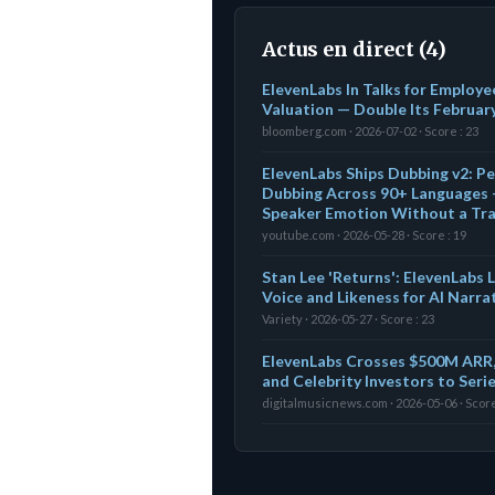
Actus en direct (4)
ElevenLabs In Talks for Employ
Valuation — Double Its February
bloomberg.com · 2026-07-02 · Score : 23
ElevenLabs Ships Dubbing v2: 
Dubbing Across 90+ Languages 
Speaker Emotion Without a Tra
youtube.com · 2026-05-28 · Score : 19
Stan Lee 'Returns': ElevenLabs 
Voice and Likeness for AI Narra
Variety · 2026-05-27 · Score : 23
ElevenLabs Crosses $500M ARR,
and Celebrity Investors to Seri
digitalmusicnews.com · 2026-05-06 · Score