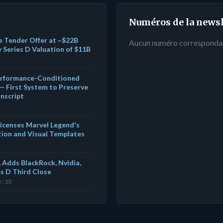
Numéros de la newsl
ee Tender Offer at ~$22B
Aucun numéro corresponda
 Series D Valuation of $11B
Performance-Conditioned
— First System to Preserve
nscript
Licenses Marvel Legend's
tion and Visual Templates
 Adds BlackRock, Nvidia,
es D Third Close
 : 23