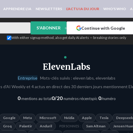
APPRENDRE L'IA
NEWSLETTERS
L'ACTU IA DU JOUR
WHO'S WHO
A
S'ABONNER
Continue with Google
or
With either signup method, also get daily AI alerts — breaking stories only
ElevenLabs
Entreprise
Mots-clés suivis : eleven labs, elevenlabs
 d'AI Weekly et 4 actus en direct des 30 derniers jours mentionnent E
0
0/20
0
mentions au total
numéros récents
pic
/numéro
Google
Meta
Microsoft
Nvidia
Apple
Tesla
Deepseek
Groq
Palantir
Anduril
Sam Altman
Jensen Hua
PERSONNES :