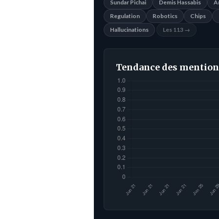
Sundar Pichai
Demis Hassabis
A
Regulation
Robotics
Chips
Hallucinations
Les 113 →
Tendance des mention