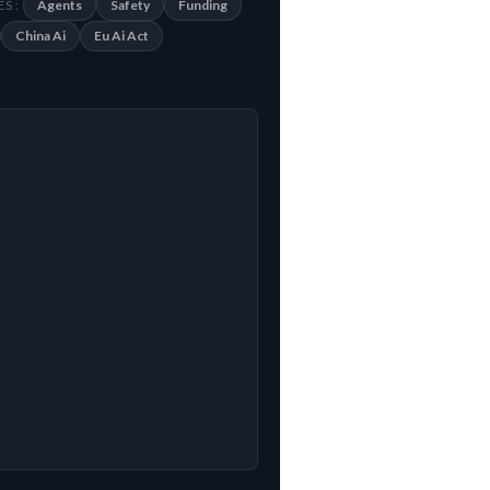
Agents
Safety
Funding
S :
China Ai
Eu Ai Act