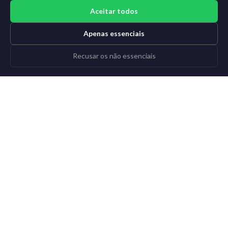
Aceitar todos
Apenas essenciais
Recusar os não essenciais
©2015-2026 AI News Weekly |
Notícias de IA
|
Arquivo
|
Aprender IA
Entrar
|
Cancelar inscrição