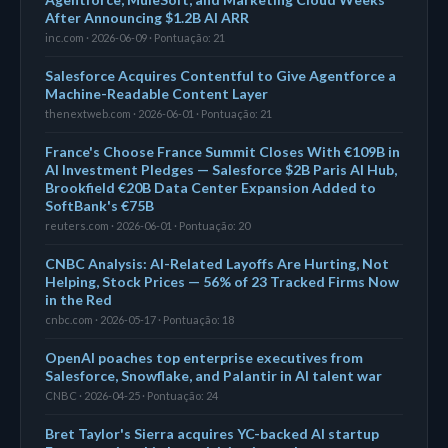
After Announcing $1.2B AI ARR
inc.com · 2026-06-09 · Pontuação: 21
Salesforce Acquires Contentful to Give Agentforce a
Machine-Readable Content Layer
thenextweb.com · 2026-06-01 · Pontuação: 21
France's Choose France Summit Closes With €109B in
AI Investment Pledges — Salesforce $2B Paris AI Hub,
Brookfield €20B Data Center Expansion Added to
SoftBank's €75B
reuters.com · 2026-06-01 · Pontuação: 20
CNBC Analysis: AI-Related Layoffs Are Hurting, Not
Helping, Stock Prices — 56% of 23 Tracked Firms Now
in the Red
cnbc.com · 2026-05-17 · Pontuação: 18
OpenAI poaches top enterprise executives from
Salesforce, Snowflake, and Palantir in AI talent war
CNBC · 2026-04-25 · Pontuação: 24
Bret Taylor's Sierra acquires YC-backed AI startup