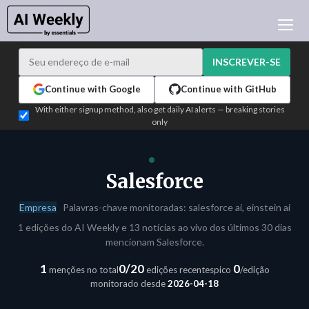
NOTÍCIAS DE IA
ARQUIVO
INSCREVER-SE
APRENDER IA
Continue with Google
Continue with GitHub
NEWSLETTERS
With either signup method, also get daily AI alerts — breaking stories
only
ATUALIDADE IA
WHO'S WHO
PUBLICIDADE
Salesforce
TEST EDITION BUILDER
Empresa
Palavras-chave monitoradas: salesforce ai, einstein ai
ENTRAR
1 edições do AI Weekly e 13 notícias ao vivo dos últimos 30 dias
mencionam Salesforce.
1
0/20
0
menções no total
edições recentes
pico
/edição
monitorado desde
2026-04-18