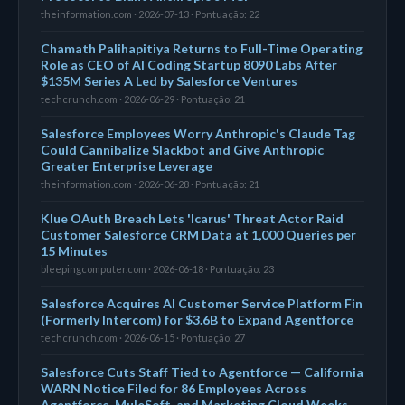
theinformation.com · 2026-07-13 · Pontuação: 22
Chamath Palihapitiya Returns to Full-Time Operating
Role as CEO of AI Coding Startup 8090 Labs After
$135M Series A Led by Salesforce Ventures
techcrunch.com · 2026-06-29 · Pontuação: 21
Salesforce Employees Worry Anthropic's Claude Tag
Could Cannibalize Slackbot and Give Anthropic
Greater Enterprise Leverage
theinformation.com · 2026-06-28 · Pontuação: 21
Klue OAuth Breach Lets 'Icarus' Threat Actor Raid
Customer Salesforce CRM Data at 1,000 Queries per
15 Minutes
bleepingcomputer.com · 2026-06-18 · Pontuação: 23
Salesforce Acquires AI Customer Service Platform Fin
(Formerly Intercom) for $3.6B to Expand Agentforce
techcrunch.com · 2026-06-15 · Pontuação: 27
Salesforce Cuts Staff Tied to Agentforce — California
WARN Notice Filed for 86 Employees Across
Agentforce, MuleSoft, and Marketing Cloud Weeks