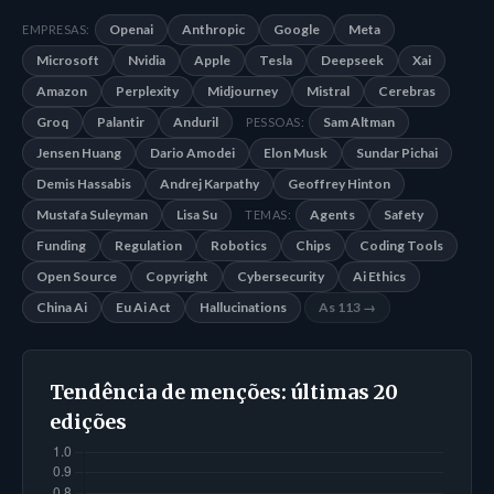
Openai
Anthropic
Google
Meta
EMPRESAS:
Microsoft
Nvidia
Apple
Tesla
Deepseek
Xai
Amazon
Perplexity
Midjourney
Mistral
Cerebras
Groq
Palantir
Anduril
Sam Altman
PESSOAS:
Jensen Huang
Dario Amodei
Elon Musk
Sundar Pichai
Demis Hassabis
Andrej Karpathy
Geoffrey Hinton
Mustafa Suleyman
Lisa Su
Agents
Safety
TEMAS:
Funding
Regulation
Robotics
Chips
Coding Tools
Open Source
Copyright
Cybersecurity
Ai Ethics
China Ai
Eu Ai Act
Hallucinations
As 113 →
Tendência de menções: últimas 20
edições