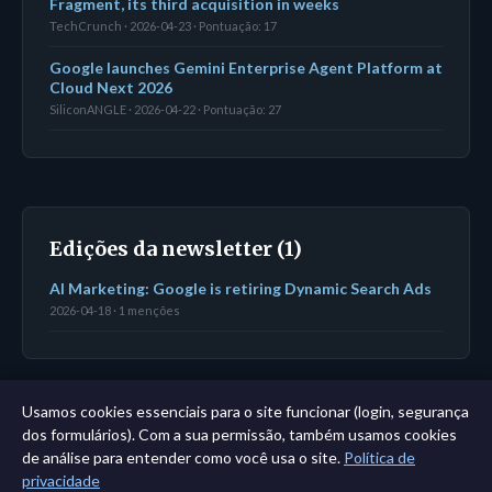
Fragment, its third acquisition in weeks
TechCrunch · 2026-04-23 · Pontuação: 17
Google launches Gemini Enterprise Agent Platform at
Cloud Next 2026
SiliconANGLE · 2026-04-22 · Pontuação: 27
Edições da newsletter (1)
AI Marketing: Google is retiring Dynamic Search Ads
2026-04-18 · 1 menções
Usamos cookies essenciais para o site funcionar (login, segurança
← Painel
|
Todas as entidades
|
Análise de 11 anos →
dos formulários). Com a sua permissão, também usamos cookies
de análise para entender como você usa o site.
Política de
privacidade